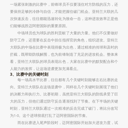
一场紧张刺激的比赛中，前锋球员不仅要顶住对方防线的压力，还
要保持足够的冷静与自信，才能把握住破门机会。亚特兰大联的几
次快速反击，往往都能迅速转化为致命一击，这种进攻效率正是他
们能够战胜迈阿密国际的重要原因。
中场球员也为球队的胜利贡献了大量的力量。他们不仅要做好
防守工作，还需要在反击中担任指挥官的角色，组织进攻。亚特兰
大联队的中场在比赛中表现得极为出色，通过精准的传球和及时的
拦截，既帮助防线解围，也为前锋制造了充足的进攻机会。整体来
看，亚特兰大联队的球员表现出色，大家在比赛中的默契配合和个
人能力的发挥，让这场逆袭更加充满看点。
3、比赛中的关键时刻
每一场高水平比赛，往往都有几个关键时刻能够左右比赛的走
向。亚特兰大联队在这场逆袭中，同样在几个关键时刻展现了他们
的决断力和执行力。比赛初期，虽然亚特兰大联队的防线承受了巨
大的压力，但他们通过防守反击逐渐找到了节奏。在下半场的关键
时刻，亚特兰大联队通过一次精准的反击完成了破门，将比分改写
为1-0。这个进球彻底打乱了迈阿密国际的节奏。
而在比赛进入尾声阶段时，迈阿密国际开始加大进攻力度，试