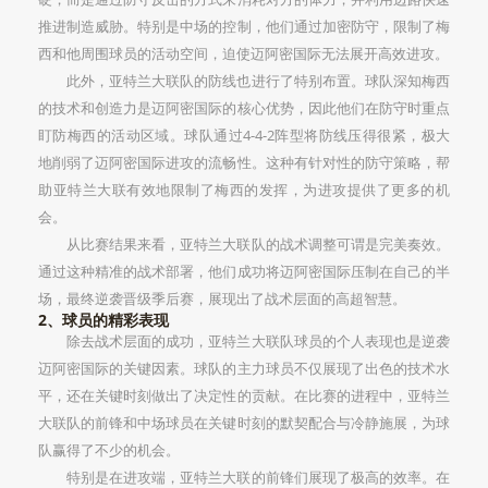
推进制造威胁。特别是中场的控制，他们通过加密防守，限制了梅
西和他周围球员的活动空间，迫使迈阿密国际无法展开高效进攻。
此外，亚特兰大联队的防线也进行了特别布置。球队深知梅西
的技术和创造力是迈阿密国际的核心优势，因此他们在防守时重点
盯防梅西的活动区域。球队通过4-4-2阵型将防线压得很紧，极大
地削弱了迈阿密国际进攻的流畅性。这种有针对性的防守策略，帮
助亚特兰大联有效地限制了梅西的发挥，为进攻提供了更多的机
会。
从比赛结果来看，亚特兰大联队的战术调整可谓是完美奏效。
通过这种精准的战术部署，他们成功将迈阿密国际压制在自己的半
场，最终逆袭晋级季后赛，展现出了战术层面的高超智慧。
2、球员的精彩表现
除去战术层面的成功，亚特兰大联队球员的个人表现也是逆袭
迈阿密国际的关键因素。球队的主力球员不仅展现了出色的技术水
平，还在关键时刻做出了决定性的贡献。在比赛的进程中，亚特兰
大联队的前锋和中场球员在关键时刻的默契配合与冷静施展，为球
队赢得了不少的机会。
特别是在进攻端，亚特兰大联的前锋们展现了极高的效率。在