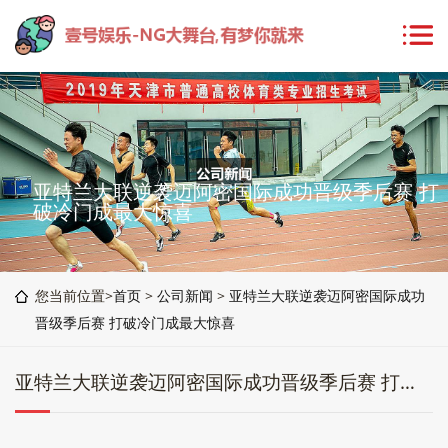
亚特兰大联逆袭迈阿密国际成功晋级季后赛 打
破冷门成最大惊喜
您当前位置>
首页
>
公司新闻
>
亚特兰大联逆袭迈阿密国际成功
晋级季后赛 打破冷门成最大惊喜
亚特兰大联逆袭迈阿密国际成功晋级季后赛 打破冷门成最大惊喜