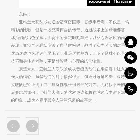
总结：
亚特兰大联队成功逆袭迈阿密国际，晋级季后赛，不仅是一场
精彩的比赛，也是一段充满惊喜的传奇。通过战术上的精准部署，
球员们的出色发挥，比赛中的关键时刻掌控，以及心理素质的高超
表现，亚特兰大联队突破了自己的极限，战胜了实力强大的对手。
这场逆袭也为球迷们呈现了职业足球的魅力，证明了足球不仅是对
技巧和身体的考验，更是对智慧与心理的综合较量。
展望未来，亚特兰大联队的成功晋级为他们在季后赛中注入了
强大的信心。虽然他们的对手依然强大，但通过这场逆袭，亚特兰
大联队已经证明了自己具备挑战任何对手的能力。无论接下来的季
1
后赛结果如何，亚特兰大联队的这次逆袭都将在球迷心中留下深刻
的印象，成为本赛季最令人津津乐道的故事之一。