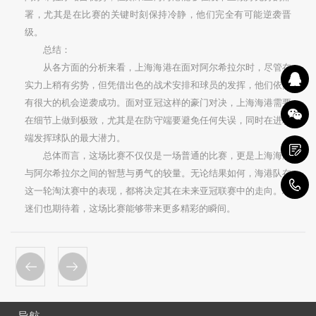
署，尤其是在比赛的关键时刻保持冷静，他们完全有可能逆袭晋
级。
总结：
从各方面的分析来看，上海海港在面对阿尔希拉尔时，尽管在
实力上稍有劣势，但凭借出色的战术安排和球员的发挥，他们依然
有很大的机会逆袭成功。面对亚冠这样的豪门对决，上海海港需要
在细节上做到极致，尤其是在防守端要避免任何失误，同时在进攻
端发挥球队的最大潜力。
总体而言，这场比赛不仅仅是一场普通的比赛，更是上海海港
与阿尔希拉尔之间的智慧与勇气的较量。无论结果如何，海港队在
1
这一轮淘汰赛中的表现，都将决定其在未来亚冠联赛中的走向。球
迷们也期待着，这场比赛能够带来更多精彩的瞬间。
导航