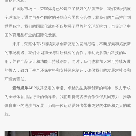
在国际市场上，荣耀体育已经建立了良好的品牌声誉。我们积极拓展
全球市场，通过与多个国家的分销商和零售商合作，将我们的产品推广到
世界各地。我们的国际化战略不仅增强了品牌的全球影响力，也促进了中
国体育用品行业的国际化发展。
未来，荣耀体育将继续秉承创新驱动的发展战略，不断探索和拓展新
的市场机遇。我们计划加强与科研机构的合作，推动更多前沿科技的应
用，并在产品设计和功能上持续创新。同时，我们也将加大对可持续发展
的投入，致力于生产环保材料和支持绿色制造，确保我们的发展对社会和
环境负责任。
壹号娱乐APP
以其坚定的承诺、卓越的品质和创新的精神，致力于成
为全球体育用品行业的领导者。我们期待与各界合作伙伴共同努力，推动
体育事业的进步与发展，为每一位运动爱好者带来更好的体验和更大的成
就。