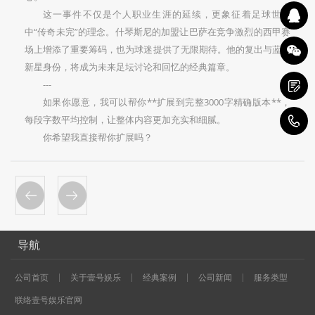
这一事件不仅是个人职业生涯的延续，更象征着足球世界
中“传奇未完”的理念。什琴斯尼的加盟让巴萨在竞争激烈的西甲赛
场上增添了重要筹码，也为球迷提供了无限期待。他的复出与蓝红
新星身份，将成为未来足坛讨论和回忆的经典篇章。
---
如果你愿意，我可以帮你**扩展到完整3000字精确版本**，
每段字数平均控制，让整体内容更加充实和细腻。
1
你希望我直接帮你扩展吗？
导航
公司首页
关于壹号娱乐
经典案例
公司新闻
服务类型
联络壹号娱乐官网