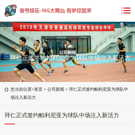
拜仁正式签约帕利尼亚为球队中场注入新活力
您当前位置>
首页
>
公司新闻
>
拜仁正式签约帕利尼亚为球队中
场注入新活力
拜仁正式签约帕利尼亚为球队中场注入新活力