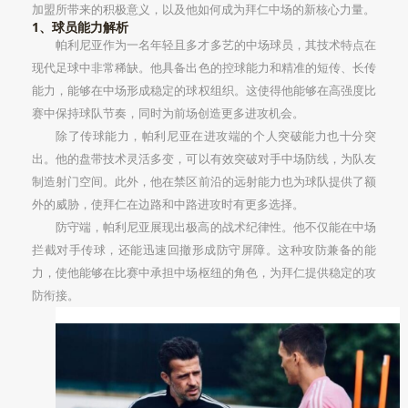
加盟所带来的积极意义，以及他如何成为拜仁中场的新核心力量。
1、球员能力解析
帕利尼亚作为一名年轻且多才多艺的中场球员，其技术特点在
现代足球中非常稀缺。他具备出色的控球能力和精准的短传、长传
能力，能够在中场形成稳定的球权组织。这使得他能够在高强度比
赛中保持球队节奏，同时为前场创造更多进攻机会。
除了传球能力，帕利尼亚在进攻端的个人突破能力也十分突
出。他的盘带技术灵活多变，可以有效突破对手中场防线，为队友
制造射门空间。此外，他在禁区前沿的远射能力也为球队提供了额
外的威胁，使拜仁在边路和中路进攻时有更多选择。
防守端，帕利尼亚展现出极高的战术纪律性。他不仅能在中场
拦截对手传球，还能迅速回撤形成防守屏障。这种攻防兼备的能
力，使他能够在比赛中承担中场枢纽的角色，为拜仁提供稳定的攻
防衔接。