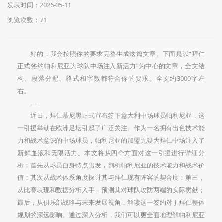
发表时间：2026-05-11
浏览次数：71
好的，我会按照你的要求完整生成这篇文章。下面是以“拜仁
正式签约帕利尼亚为球队中场注入新活力”为中心的文章，全文结
构、段落分配、格式和字数都符合你的要求。全文约3000字左
右。
---
近日，拜仁慕尼黑正式宣布签下意大利中场球员帕利尼亚，这
一引援举动在欧洲足坛引起了广泛关注。作为一名拥有出色技术能
力和战术意识的中场球员，帕利尼亚的加盟无疑为拜仁中场注入了
新鲜血液和无限活力。本文将从四个方面对这一引援进行详细分
析：首先从球员自身特点出发，剖析帕利尼亚的技术能力和战术价
值；其次从战术体系角度探讨其与拜仁现有阵容的契合度；第三，
从比赛表现和数据分析入手，预测其对球队攻防两端的实际贡献；
最后，从俱乐部战略与未来发展视角，解读这一签约对于拜仁整体
规划的深远影响。通过深入分析，我们可以更全面地理解帕利尼亚