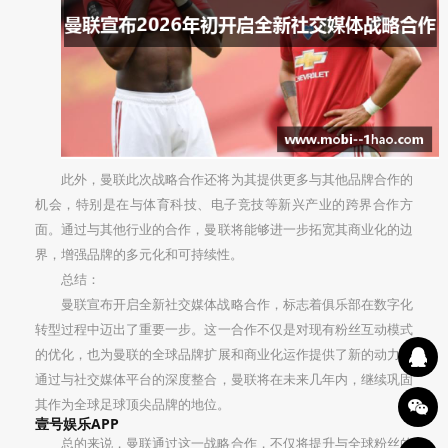
此外，曼联此次战略合作还将为其提供更多与其他品牌合作的
机会，特别是在与体育科技、电子竞技等新兴产业的跨界合作方
面。通过与其他行业的合作，曼联将能够进一步拓宽其商业化的边
界，增强品牌的多元化和可持续性。
总结：
曼联宣布开启全新社交媒体战略合作，标志着俱乐部在数字化
转型过程中迈出了重要一步。这一合作不仅是对现有粉丝互动模式
的优化，也为曼联的全球品牌扩展和商业化运作提供了新的动力。
通过与社交媒体平台的深度整合，曼联将在未来几年内，继续巩固
其作为全球足球顶尖品牌的地位。
壹号娱乐APP
总的来说，曼联通过这一战略合作，不仅将提升与全球粉丝的