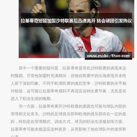
其中一个重要的疑问是，拉基蒂奇是否在沙特联赛的表现未达
到预期。尽管他加盟时充满期待，但他在联赛中的出场表现并未给
人留下深刻印象。不同于欧洲联赛的激烈竞争，沙特联赛的水平相
对较低，这可能让拉基蒂奇感到不再适应这种比赛节奏，尤其是在
进入了职业生涯的晚期。
另一方面，拉基蒂奇离开沙特联赛的原因也可能与球队内部的
管理和文化有关。沙特的足球俱乐部和欧洲的俱乐部存在一定的差
距，特别是在管理模式、训练方式、球员的职业生涯规划等方面。
拉基蒂奇可能未能适应这种差异，从而影响了他在球队中的发挥和
心态。