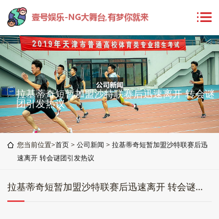
拉基蒂奇短暂加盟沙特联赛后迅速离开 转会谜
团引发热议
您当前位置>
首页
>
公司新闻
>
拉基蒂奇短暂加盟沙特联赛后迅
速离开 转会谜团引发热议
拉基蒂奇短暂加盟沙特联赛后迅速离开 转会谜团引发热议