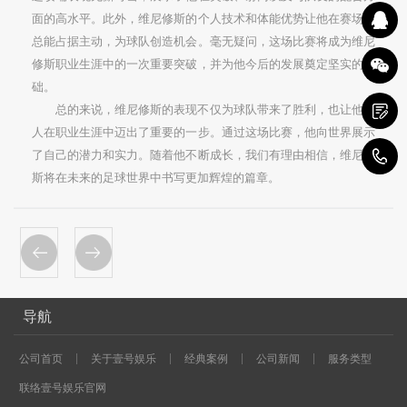
面的高水平。此外，维尼修斯的个人技术和体能优势让他在赛场上
总能占据主动，为球队创造机会。毫无疑问，这场比赛将成为维尼
修斯职业生涯中的一次重要突破，并为他今后的发展奠定坚实的基
础。
总的来说，维尼修斯的表现不仅为球队带来了胜利，也让他个
人在职业生涯中迈出了重要的一步。通过这场比赛，他向世界展示
了自己的潜力和实力。随着他不断成长，我们有理由相信，维尼修
1
斯将在未来的足球世界中书写更加辉煌的篇章。
导航
公司首页
关于壹号娱乐
经典案例
公司新闻
服务类型
联络壹号娱乐官网