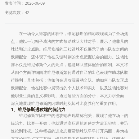
发表时间：2026-06-09
浏览次数：42
在一场令人难忘的比赛中，维尼修斯的精彩表现成为了全场焦
点，他以一记帽子戏法的方式帮助球队大胜对手，展示了他非凡的
球技和进攻威胁。维尼修斯的三粒进球不仅展示了他与队友之间的
默契配合，还体现了他在关键时刻的出色把握机会的能力。这场比
赛不仅是维尼修斯个人的亮点，也是球队整体配合的胜利。本文将
从四个方面详细阐述维尼修斯如何通过自己的出色表现帮助球队取
得胜利，具体包括：他如何在进攻端带动全队、他如何与队友形成
默契配合、他在比赛中展现出的个人技术和实力，以及这场比赛对
他职业生涯的意义和影响。通过这些方面的分析，本文力求全面、
深入地展现维尼修斯的闪耀时刻及其对比赛胜利的重要作用。
1、维尼修斯进攻端的统治力
维尼修斯在比赛中的进攻端表现堪称完美，展现了他在场上的
统治力。比赛一开始，他就通过高压逼抢迫使对方后卫犯错，并迅
速抢到球权。这种积极的进攻态度帮助球队早早打开局面，并为接
下来的进攻打下了基础。维尼修斯不仅能突破对方防线，还能通过