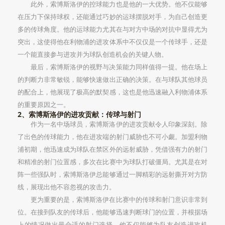
此外，索博斯洛伊的控球能力也是他的一大优势。他不仅能够
在压力下保持球权，还能通过巧妙的运球摆脱对手，为自己创造更
多的传球角度。他的运球能力尤其在与对方中场的对抗中显得尤为
突出，这使得他在利物浦的进攻体系中不仅仅是一个传球手，还是
一个能直接参与进攻并为球队创造机会的关键人物。
最后，索博斯洛伊的视野与决策能力同样值得一提。他在场上
的判断力非常敏锐，能够快速做出正确的决策。在与球队其他球员
的配合上，他展现了极高的默契感，这也是他迅速融入利物浦体系
的重要原因之一。
2、索博斯洛伊的进攻贡献：传球与射门
作为一名中场球员，索博斯洛伊的进攻贡献令人印象深刻。除
了出色的传球能力，他在进攻端的射门威胁也不可小觑。加盟利物
浦初期，他迅速成为球队在禁区外的远射威胁，凭借强有力的射门
和精准的射门位置感，多次在比赛中为球队打破僵局。尤其是在对
阵一些强队时，索博斯洛伊总能够通过一脚精彩的远射撕开对方防
线，展现出他不容忽视的攻击力。
更为重要的是，索博斯洛伊在比赛中的传球和射门意识非常到
位。在接到队友的传球后，他能够迅速判断球门的位置，并根据场
上的情况做出最合适的射门选择。他不仅能够为队友创造进攻机