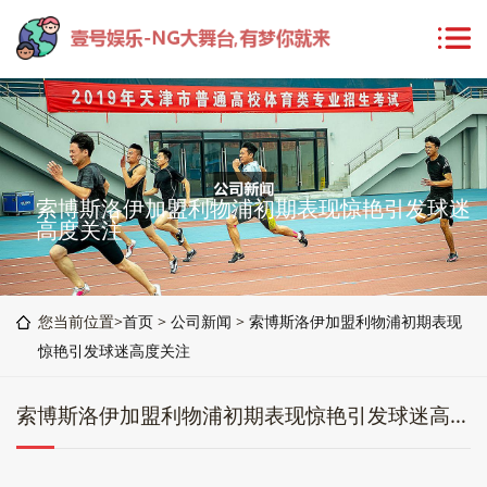
索博斯洛伊加盟利物浦初期表现惊艳引发球迷
高度关注
您当前位置>
首页
>
公司新闻
>
索博斯洛伊加盟利物浦初期表现
惊艳引发球迷高度关注
索博斯洛伊加盟利物浦初期表现惊艳引发球迷高度关注