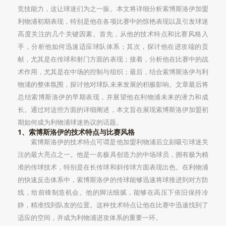
竞技能力，这让球迷们为之一振。本文将详细分析索博斯洛伊加盟
利物浦初期表现，特别是他在各项比赛中的惊艳表现以及引发球迷
高度关注的几个关键因素。首先，从他的技术特点和比赛风格入
手，分析他如何迅速适应球队体系；其次，探讨他在进攻端的贡
献，尤其是在传球和射门方面的表现；接着，分析他在比赛中的战
术作用，尤其是在中场的控制与组织；最后，结合索博斯洛伊与利
物浦的整体氛围，探讨他对球队未来发展的积极影响。文章最后将
总结索博斯洛伊的早期表现，并展望他在利物浦未来的潜力和成
长。通过对这些方面的详细阐述，本文旨在展现索博斯洛伊加盟初
期如何成为利物浦球迷热议的话题。
1、索博斯洛伊的技术特点与比赛风格
索博斯洛伊的技术特点可谓是他加盟利物浦后立刻吸引球迷关
注的最大亮点之一。他是一名极具创造力的中场球员，拥有极为精
准的传球技术，特别是在长传球和斜传球方面表现出色。在利物浦
的快速反击体系中，索博斯洛伊的传球能够迅速将球推进到对方防
线，给前锋制造机会。他的脚法细腻，能够在高压下依旧保持冷
静，精准找到队友的位置。这种技术特点让他在比赛中迅速找到了
适应的空间，并成为利物浦进攻体系的重要一环。