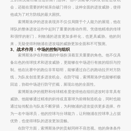
会，还能在需要的时候亲自破门得分，这种全面的进攻威胁，使得
他成为了对方防线的最大困扰。
索博斯洛伊的进攻表现并不仅仅局限于个人能力的展现，他在
球队的整体进攻运作中起到了重要的推动作用。凭借他精准的传球
和强悍的射门，利物浦的进攻更加多样化，也更具威胁。他的到
来，无疑使得利物浦在进攻端的威胁更加全面和不可预测。
3、战术作用：中场的控制与组织
索博斯洛伊在利物浦的中场扮演着至关重要的角色。他不仅具
备出色的传球技术和进攻威胁，更能够在中场进行有效的组织与控
制。他在比赛中的跑位非常聪明，能够通过自己的跑动拉开对方防
线，为队友创造更多进攻机会。在防守端，索博斯洛伊也能够积极
回追，协助中场进行防守拦截，展现出他的全面性。
索博斯洛伊的视野和传球精准度使得他在组织进攻时非常具有
威胁。他能够通过精准的斜传或直塞球为前锋制造机会，同时也能
通过短传配合与队友不断穿插，为利物浦的进攻提供更多选择。作
为一名中场球员，他的控球与分球能力，让利物浦在控球率上占据
优势，也使得球队的进攻更加流畅。
在防守方面，索博斯洛伊的贡献同样不容忽视。他的身体条件