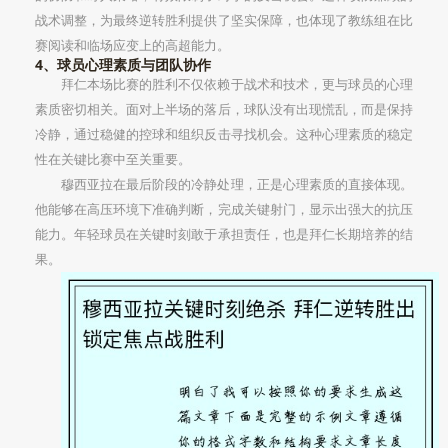
战术调整，为最终逆转胜利提供了坚实保障，也体现了教练组在比
赛阅读和临场应变上的高超能力。
4、球员心理素质与团队协作
拜仁本场比赛的胜利不仅依赖于战术和技术，更与球员的心理
素质密切相关。面对上半场的落后，球队没有出现慌乱，而是保持
冷静，通过稳健的控球和组织反击寻找机会。这种心理素质的稳定
性在关键比赛中至关重要。
穆西亚拉在最后阶段的冷静处理，正是心理素质的直接体现。
他能够在高压环境下准确判断，完成关键射门，显示出强大的抗压
能力。年轻球员在关键时刻敢于承担责任，也是拜仁长期培养的结
果。