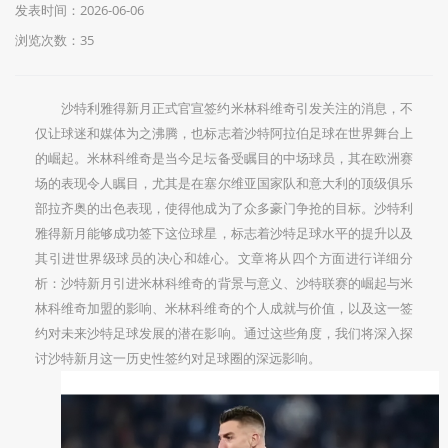
发表时间：2026-06-06
浏览次数：35
沙特利雅得新月正式官宣签约米林科维奇引发关注的消息，不
仅让球迷和媒体为之沸腾，也标志着沙特阿拉伯足球在世界舞台上
的崛起。米林科维奇是当今足坛备受瞩目的中场球员，其在欧洲赛
场的表现令人瞩目，尤其是在塞尔维亚国家队和意大利的顶级俱乐
部拉齐奥的出色表现，使得他成为了众多豪门争抢的目标。沙特利
雅得新月能够成功签下这位球星，标志着沙特足球水平的提升以及
其引进世界级球员的决心和雄心。文章将从四个方面进行详细分
析：沙特新月引进米林科维奇的背景与意义、沙特联赛的崛起与米
林科维奇加盟的影响、米林科维奇的个人成就与价值，以及这一签
约对未来沙特足球发展的潜在影响。通过这些角度，我们将深入探
讨沙特新月这一历史性签约对足球圈的深远影响。