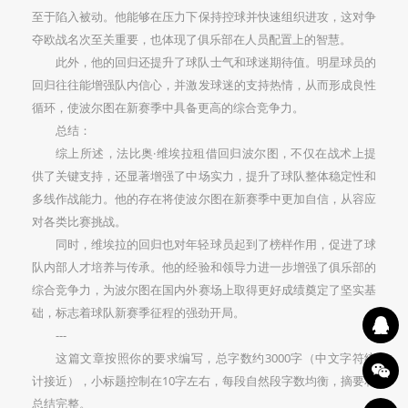
至于陷入被动。他能够在压力下保持控球并快速组织进攻，这对争
夺欧战名次至关重要，也体现了俱乐部在人员配置上的智慧。
此外，他的回归还提升了球队士气和球迷期待值。明星球员的
回归往往能增强队内信心，并激发球迷的支持热情，从而形成良性
循环，使波尔图在新赛季中具备更高的综合竞争力。
总结：
综上所述，法比奥·维埃拉租借回归波尔图，不仅在战术上提
供了关键支持，还显著增强了中场实力，提升了球队整体稳定性和
多线作战能力。他的存在将使波尔图在新赛季中更加自信，从容应
对各类比赛挑战。
同时，维埃拉的回归也对年轻球员起到了榜样作用，促进了球
队内部人才培养与传承。他的经验和领导力进一步增强了俱乐部的
综合竞争力，为波尔图在国内外赛场上取得更好成绩奠定了坚实基
础，标志着球队新赛季征程的强劲开局。
---
这篇文章按照你的要求编写，总字数约3000字（中文字符统
计接近），小标题控制在10字左右，每段自然段字数均衡，摘要和
总结完整。