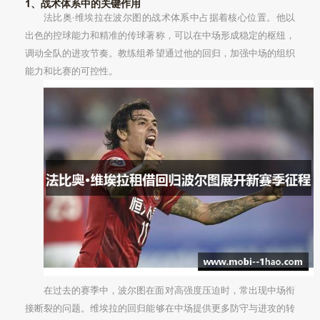
1、战术体系中的关键作用
法比奥·维埃拉在波尔图的战术体系中占据着核心位置。他以
出色的控球能力和精准的传球著称，可以在中场形成稳定的枢纽，
调动全队的进攻节奏。教练组希望通过他的回归，加强中场的组织
能力和比赛的可控性。
在过去的赛季中，波尔图在面对高强度压迫时，常出现中场衔
接断裂的问题。维埃拉的回归能够在中场提供更多防守与进攻的转