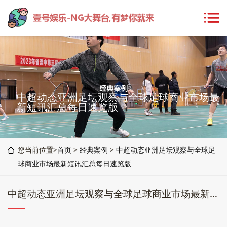
中超动态亚洲足坛观察与全球足球商业市场最
新短讯汇总每日速览版
您当前位置>
首页
>
经典案例
>
中超动态亚洲足坛观察与全球足
球商业市场最新短讯汇总每日速览版
中超动态亚洲足坛观察与全球足球商业市场最新短讯汇总每日速览版