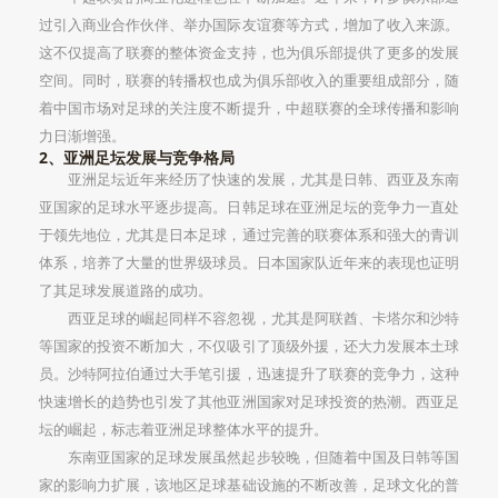
过引入商业合作伙伴、举办国际友谊赛等方式，增加了收入来源。
这不仅提高了联赛的整体资金支持，也为俱乐部提供了更多的发展
空间。同时，联赛的转播权也成为俱乐部收入的重要组成部分，随
着中国市场对足球的关注度不断提升，中超联赛的全球传播和影响
力日渐增强。
2、亚洲足坛发展与竞争格局
亚洲足坛近年来经历了快速的发展，尤其是日韩、西亚及东南
亚国家的足球水平逐步提高。日韩足球在亚洲足坛的竞争力一直处
于领先地位，尤其是日本足球，通过完善的联赛体系和强大的青训
体系，培养了大量的世界级球员。日本国家队近年来的表现也证明
了其足球发展道路的成功。
西亚足球的崛起同样不容忽视，尤其是阿联酋、卡塔尔和沙特
等国家的投资不断加大，不仅吸引了顶级外援，还大力发展本土球
员。沙特阿拉伯通过大手笔引援，迅速提升了联赛的竞争力，这种
快速增长的趋势也引发了其他亚洲国家对足球投资的热潮。西亚足
坛的崛起，标志着亚洲足球整体水平的提升。
东南亚国家的足球发展虽然起步较晚，但随着中国及日韩等国
家的影响力扩展，该地区足球基础设施的不断改善，足球文化的普