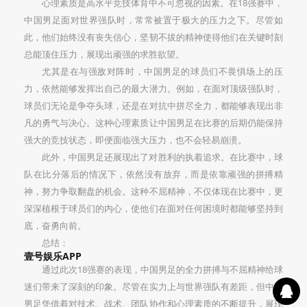
心理素质是高水平竞技体育中不可忽视的因素。在18强赛中，
中国男足面对世界强队时，常常被置于极大的压力之下。尽管如
此，他们始终没有丧失信心，坚韧不拔的精神使得他们在关键时刻
总能顶住压力，展现出顽强的求胜欲望。
尤其是在与强敌对阵时，中国男足的球员们不畏惧场上的压
力，依然能够发挥出自己的最大潜力。例如，在面对顶级强队时，
球员们无论是争夺头球，还是在对抗中拼尽全力，都能够表现出非
凡的勇气与决心。这种心理素质让中国男足在比赛的后期仍能保持
强大的竞技状态，即便面临强大压力，也不会轻易崩溃。
此外，中国男足还展现出了对胜利的执着追求。在比赛中，球
队在比分落后的情况下，依然没有放弃，而是依靠顽强的拼搏精
神，努力争取翻盘的机会。这种不屈精神，不仅体现在比赛中，更
深深植根于球员们的内心，使他们在面对任何困境时都能够坚持到
底，奋勇向前。
总结：
壹号娱乐APP
通过此次18强赛的表现，中国男足的全力拼搏与不屈精神给球
迷们带来了深刻的印象。尽管在实力上与世界强队有差距，但中国
男足凭借着对技术、战术、团队协作和心理素质的不断提升，展现