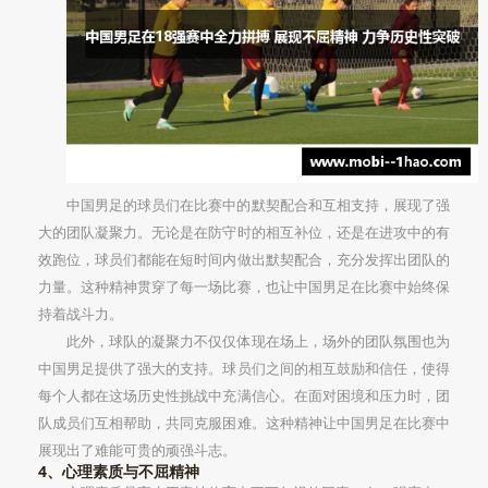
中国男足的球员们在比赛中的默契配合和互相支持，展现了强
大的团队凝聚力。无论是在防守时的相互补位，还是在进攻中的有
效跑位，球员们都能在短时间内做出默契配合，充分发挥出团队的
力量。这种精神贯穿了每一场比赛，也让中国男足在比赛中始终保
持着战斗力。
此外，球队的凝聚力不仅仅体现在场上，场外的团队氛围也为
中国男足提供了强大的支持。球员们之间的相互鼓励和信任，使得
每个人都在这场历史性挑战中充满信心。在面对困境和压力时，团
队成员们互相帮助，共同克服困难。这种精神让中国男足在比赛中
展现出了难能可贵的顽强斗志。
4、心理素质与不屈精神