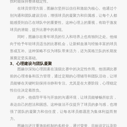
扰时能保持整体稳定性。
在球员管理方面，图赫尔坚持以信任和激励为核心。他通过个
别沟通和团队建设活动，增强球员的凝聚力和归属感，让每个人都
能感受到自己在球队中的重要性。这种心理上的重视，有助于激发
球员的潜能，提升比赛中的表现。
同时，图赫尔在青年球员的引入和培养上也有独到之处。他倾
向于给予年轻球员适当的比赛机会，让新鲜血液与经验丰富的球员
形成互补。这种策略不仅为球队带来活力，还为英格兰队的长期发
展奠定坚实基础。
3、心理建设与团队凝聚
图赫尔深知心理因素在顶级比赛中的决定性作用。他强调比赛
前的心理准备和压力管理，通过定期的心理辅导和团队活动，让球
员能够在关键时刻保持冷静和专注。尤其是在大赛阶段，心理稳定
性往往决定着胜负。
此外，他倡导平等与开放的沟通环境，让球员能够畅所欲言，
表达自己的想法和困惑。这种做法不仅提升了球员的参与感，也增
强了团队的凝聚力和信任度，让每名球员都愿意为集体利益而努
力。
图赫尔还注重激励机制的多样化，通过荣誉、目标设定以及阶