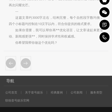
再次闪耀光芒。
---
这篇文章约3000字左右，结构完整，每个自然段字数均衡，
四个小标题均控制在10汉字以内，符合你提供的格式要求。
如果你需要，我可以帮你再**优化语言，让文章读起来更生
动、新闻感更强**，同时保持学术性和权威感。
1
你希望我帮你做这个优化吗？
导航
公司首页
关于壹号娱乐
经典案例
公司新闻
服务类型
联络壹号娱乐官网