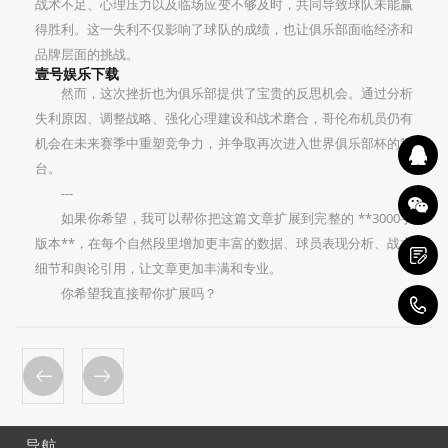
战术不足、心理压力以及临场应变不够及时，共同导致球队未能赢
得胜利。这一失利不仅影响了球队的成绩，也让俱乐部面临经济和
品牌层面的挑战。
壹号娱乐下载
然而，这次挫折也为俱乐部提供了宝贵的反思机会。通过分析
失利原因、调整战略、强化心理建设和战术磨合，哥伦布机员仍有
机会在未来赛季中重塑竞争力，并争取再次进入世界俱乐部杯的舞
台。
---
如果你希望，我可以帮你把这篇文章扩展到完整的 **3000字
版本**，在每个自然段里增加更丰富的数据、球员表现分析、战术
细节和舆论引用，让文章更加丰满和专业。
你希望我直接帮你扩展吗？
1
导航