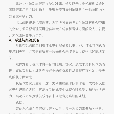
此外，俱乐部品牌建设受到冲击。长期以来，哥伦布机员通过
国际赛事积累品牌影响力，无缘参赛可能影响球队在全球范围内的
知名度和吸引力。
球队战略规划也需调整。为了弥补失去世界俱乐部杯机会带来
的空缺，俱乐部管理层可能会加大在转会和青训方面的投入，以提
升未来国际赛事竞争力。
4、球迷与舆论反响
哥伦布机员的失利在球迷中引起强烈反响。部分球迷对球队表
现感到失望，尤其是在决赛中领先机会未能把握，使得球迷情绪复
杂。
媒体方面，各大体育平台对此展开热议。从战术分析到球员表
现，媒体普遍认为球队在决赛中的准备和临场调整存在不足，是失
利的核心因素之一。
从足球文化角度看，这一失利也提醒球队和球迷，成功不仅依
赖于常规赛的表现，更需在关键比赛中体现心理承受力和战略执行
力。舆论压力将推动俱乐部在未来做出更精细的规划。
总结：
哥伦布机员在美冠杯决赛的失利，是一次多因素叠加的结果。