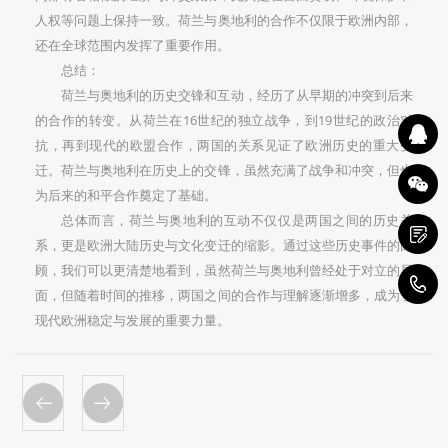
人权等问题上保持一致。荷兰与奥地利的合作不仅限于欧洲内部，
还在全球范围内发挥了重要作用。
总结：
荷兰与奥地利的历史交锋和互动，经历了从早期的冲突到后来
的合作的转变。从荷兰在16世纪的独立战争，到19世纪的政治对
抗，再到现代的欧盟合作，两国的关系见证了欧洲历史的重大变
迁。荷兰与奥地利在历史上的交锋，虽然充满了战争和冲突，但也
为后来的和平合作奠定了基础。
总体而言，荷兰与奥地利的互动不仅仅是两国之间的历史关
系，更是欧洲大陆历史与文化变迁的缩影。通过这些历史事件的回
顾，我们可以更清楚地看到，虽然荷兰与奥地利曾经处于对立的局
1
面，但随着时间的推移，两国之间的合作与理解逐渐增多，成为了
现代欧洲稳定与发展的重要力量。