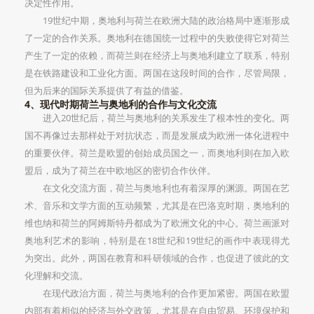
决定性作用。
19世纪中期，奥地利与荷兰在欧洲大陆的政治格局中逐渐形成
了一定的合作关系。奥地利在德国统一过程中的失败使得它对荷兰
产生了一定的依赖，而荷兰则在经济上与奥地利建立了联系，特别
是在铁路建设和工业化方面。两国在这段时间的合作，尽管局限，
但为后来的国际关系提供了有益的借鉴。
4、现代时期荷兰与奥地利的合作与文化交流
进入20世纪后，荷兰与奥地利的关系发生了根本性的变化。两
国不再像过去那样处于对抗状态，而是发展成为欧洲一体化进程中
的重要伙伴。荷兰是欧盟的创始成员国之一，而奥地利则在加入欧
盟后，成为了荷兰在中欧地区的密切合作伙伴。
在文化交流方面，荷兰与奥地利也有着深厚的渊源。两国在艺
术、音乐和文学方面的互动频繁，尤其是在巴洛克时期，奥地利的
维也纳和荷兰的阿姆斯特丹都成为了欧洲文化的中心。荷兰画派对
奥地利艺术的影响，特别是在18世纪和19世纪的画作中表现得尤
为突出。此外，两国在教育和科研领域的合作，也促进了彼此的文
化理解和交流。
在现代政治方面，荷兰与奥地利的合作更加紧密。两国在欧盟
内部有着相似的经济与外交政策，尤其是在自由贸易、环境保护和