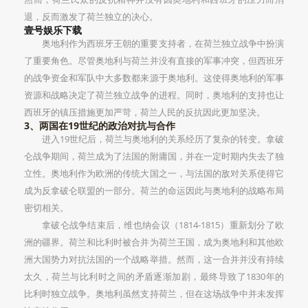
退，反而激发了荷兰独立的决心。
壹号娱乐下载
奥地利作为西班牙王朝的重要支持者，在荷兰独立战争中扮演
了重要角色。尽管奥地利与荷兰并没有直接的军事冲突，但西班牙
的战争资金和军队中大多数都来源于奥地利。这使得奥地利的军事
资源和战略决定了荷兰独立战争的进程。同时，奥地利的支持也让
西班牙的镇压措施更加严苛，荷兰人民的反抗因此更加坚决。
3、两国在19世纪的政治对抗与合作
进入19世纪后，荷兰与奥地利的关系经历了复杂的转变。拿破
仑战争期间，荷兰成为了法国的附庸国，并在一定时期内失去了独
立性。奥地利作为欧洲的传统大国之一，与法国的敌对关系使得它
成为反拿破仑联盟的一部分。荷兰的命运因此与奥地利的战略布局
密切相关。
拿破仑战争结束后，维也纳会议（1814-1815）重新划分了欧
洲的疆界。荷兰和比利时被合并为荷兰王国，成为奥地利和其他欧
洲大国势力对抗法国的一个战略举措。然而，这一合并并没有持续
太久，荷兰与比利时之间的矛盾逐渐加剧，最终导致了1830年的
比利时独立战争。奥地利虽然支持荷兰，但在这场战争中并未发挥