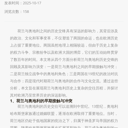
发表时间：2025-10-17
浏览次数：158
荷兰与奥地利之间的历史交锋具有深远的影响力，其背后涉及
的政治、文化和军事变革，不仅塑造了两国的命运，也在欧洲历史
上占据了重要地位。两国虽然地理上相隔较远，但由于历史上复杂
的权力斗争、宗教纷争以及欧洲大国的博弈，它们的互动始终贯穿
了数百年的时间。本文将从四个方面分析荷兰与奥地利历史交锋的
回顾及其影响力演变：一是荷兰与奥地利之间的早期接触与冲突；
二是荷兰独立战争中的奥地利角色；三是两国在19世纪的政治对抗
与合作；四是现代时期荷兰与奥地利的合作与文化交流。通过这些
分析，本文旨在展现荷兰与奥地利历史上复杂的交往历程，并探讨
其对欧洲乃至世界历史的深远影响。
1、荷兰与奥地利的早期接触与冲突
荷兰与奥地利的历史交往可以追溯到中世纪。13世纪，奥地利
哈布斯堡家族通过婚姻联盟，逐渐在欧洲取得了重要地位。当时，
荷兰地区仍处于低地国家的统治之下，归属于神圣罗马帝国的权力
范围。随着哈布斯堡家族逐步扩展其影响力，荷兰成为奥地利的一