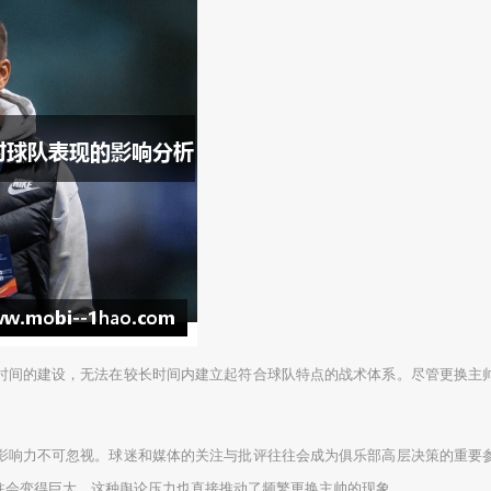
时间的建设，无法在较长时间内建立起符合球队特点的战术体系。尽管更换主
影响力不可忽视。球迷和媒体的关注与批评往往会成为俱乐部高层决策的重要
往会变得巨大。这种舆论压力也直接推动了频繁更换主帅的现象。