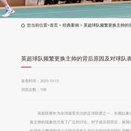
您当前位置>
首页
>
经典案例
>
英超球队频繁更换主帅的
英超球队频繁更换主帅的背后原因及对球队
发表时间：2025-10-15
浏览次数：108
英超联赛作为全球最受关注的足球联赛之一，长期以来
换主帅的现象也引发了广泛的讨论。对于俱乐部而言，换帅
性带来了哪些影响？这篇文章将从四个方面对英超球队频繁