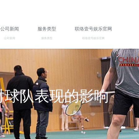
公司新闻
服务类型
联络壹号娱乐官网
公司新闻
服务类型
联络壹号娱乐官网
对球队表现的影响