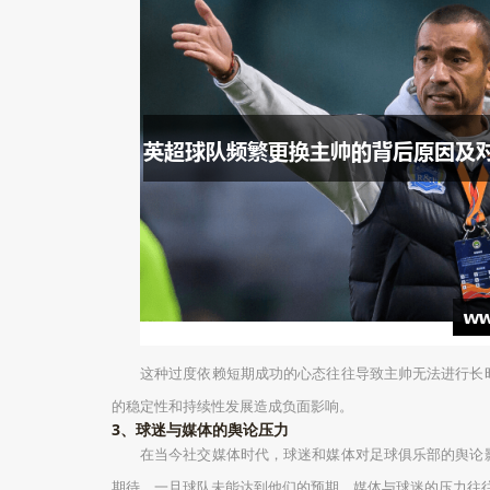
这种过度依赖短期成功的心态往往导致主帅无法进行长
的稳定性和持续性发展造成负面影响。
3、球迷与媒体的舆论压力
在当今社交媒体时代，球迷和媒体对足球俱乐部的舆论
期待，一旦球队未能达到他们的预期，媒体与球迷的压力往