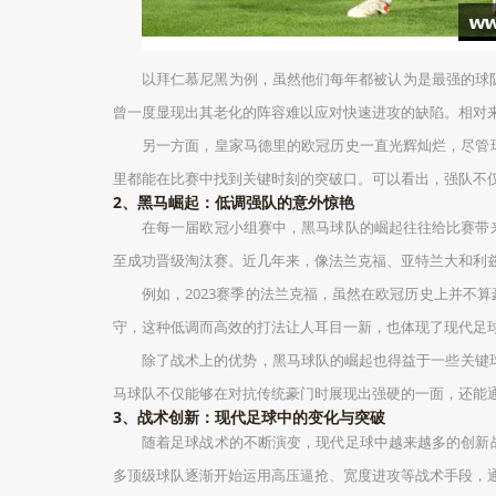
以拜仁慕尼黑为例，虽然他们每年都被认为是最强的球
曾一度显现出其老化的阵容难以应对快速进攻的缺陷。相对
另一方面，皇家马德里的欧冠历史一直光辉灿烂，尽管
里都能在比赛中找到关键时刻的突破口。可以看出，强队不
2、黑马崛起：低调强队的意外惊艳
在每一届欧冠小组赛中，黑马球队的崛起往往给比赛带
至成功晋级淘汰赛。近几年来，像法兰克福、亚特兰大和利
例如，2023赛季的法兰克福，虽然在欧冠历史上并
守，这种低调而高效的打法让人耳目一新，也体现了现代足
除了战术上的优势，黑马球队的崛起也得益于一些关键
马球队不仅能够在对抗传统豪门时展现出强硬的一面，还能
3、战术创新：现代足球中的变化与突破
随着足球战术的不断演变，现代足球中越来越多的创新
多顶级球队逐渐开始运用高压逼抢、宽度进攻等战术手段，