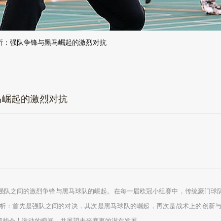
析：强队争锋与黑马崛起的激烈对抗
马崛起的激烈对抗
强队之间的激烈争锋与黑马球队的崛起。在每一届欧冠小组赛中，传统豪门球
析：首先是强队之间的对决，其次是黑马球队的崛起，再次是战术上的创新
那些令人激动的瞬间，并展望未来赛事的潜在发展。