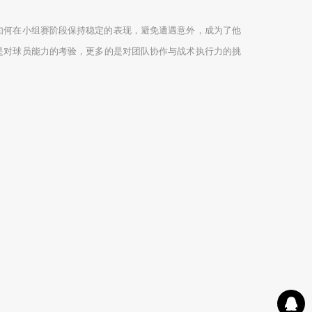
如何在小组赛阶段保持稳定的表现，避免遭遇意外，成为了他
是对球员能力的考验，更多的是对团队协作与战术执行力的挑