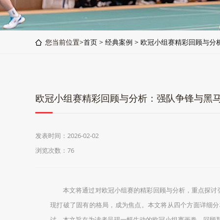
您当前位置>
首页
>
经典案例
>
欧冠小组赛精彩回顾与分
欧冠小组赛精彩回顾与分析：强队争锋与黑
发表时间：2026-02-02
浏览次数：76
本文将通过对欧冠小组赛的精彩回顾与分析，重点探讨
现打破了固有的格局，成为焦点。本文将从四个方面详细分
讨，本文旨在为读者呈现一幅生动的欧冠小组赛画卷，回顾