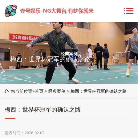
梅西：世界杯冠军的确认之路
您当前位置>
首页
>
经典案例
>
梅西：世界杯冠军的确认之路
梅西：世界杯冠军的确认之路
发表时间：2026-02-02