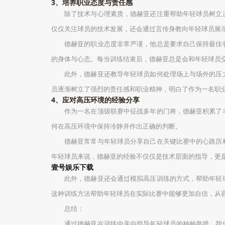
3、培养职业态度与责任感
除了技术与心理素质，德赫亚还注重帮助年轻球员树立
仅仅关注球员的技术发展，还会通过言传身教向年轻球员展
德赫亚的职业态度非常严谨，他总是要求自己保持最佳
的身体与心态。每当训练结束后，德赫亚总是会和年轻球员
此外，德赫亚还教导年轻球员如何处理场上与场外的压
员逐渐树立了强烈的责任感和职业精神，明白了作为一名职
4、应对高压环境的经验分享
作为一名在顶级联赛中征战多年的门将，德赫亚积累了
何在高压环境中保持冷静并作出正确的判断。
德赫亚常常与年轻球员分享自己在关键比赛中的心路历
年轻球员来说，德赫亚的经验不仅仅是技术层面的指导，更
壹号娱乐下载
此外，德赫亚还会通过模拟高压训练的方式，帮助年轻
这种训练方法帮助年轻球员在实际比赛中能够更加自信，从
总结：
通过德赫亚在训练中亲自指导年轻球员的种种举措，我