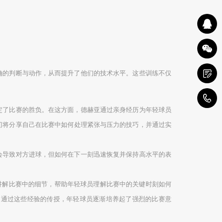
确的判断与动作，从而提升了他们的技术水平。这些训练不仅
1
定了比赛的胜负。在这方面，德赫亚通过亲身经历为年轻球员
门将分享自己在比赛中如何处理紧张与压力的技巧，并通过实
会导致对方进球，但如何在下一刻迅速恢复并保持高水平的表
讲解比赛中的细节，帮助年轻球员理解比赛中的关键时刻如何
。通过这些经验的传授，年轻球员逐渐培养起了强烈的比赛意