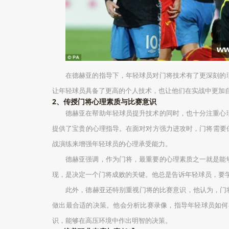
在德赫亚的指导下，年轻球员对门将技术有了更深刻的
让年轻球员具备了更高的个人技术，也让他们在实战中更加
2、传授门将心理素质与比赛意识
德赫亚在帮助年轻球员提升技术的同时，也十分注重心
提供了宝贵的心理指导。在面对对方强力进攻时，门将需要
战演练来增强年轻球员的心理承受能力。
德赫亚强调，作为门将，最重要的心理素质之一就是能
现，是决定一个门将成败的关键。他总是告诉年轻球员，要
此外，德赫亚还特别重视门将的比赛意识，他认为，门
做出最合适的决策。他会分析比赛录像，指导年轻球员如何
识，能够在高压环境中作出明智的决策。