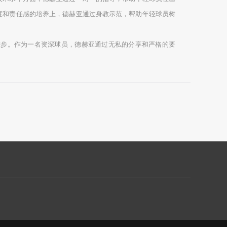
度和责任感的培养上，德赫亚通过身教示范，帮助年轻球员树
进步。作为一名资深球员，德赫亚通过无私的分享和严格的要