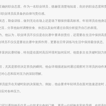
正确的职业态度。作为一名职业球员，德赫亚清楚地知道，良好的职业态度和
示职业球员应具备的自律与责任感。
状态，勤奋训练，做到无论在场上还是场下都保持最高标准。年轻球员在他身
交流，分享他如何调整饮食、休息以及如何通过自我分析提升自己的表现。
力。他认为，职业球员不仅仅是在比赛中要承担责任，还需要在生活中保持高
业球员不仅仅是要在比赛中发挥作用，更要在日常训练与生活中保持最佳状态。
丰富的比赛经验，特别是在面对高压环境时如何应对。他曾多次在关键时刻力
程，尤其是那些决定胜负的瞬间。他会详细描述如何通过观察对方球员的动作
是对心态和应对压力的深刻理解。
球员提升在关键时刻的决策能力。例如，他会要求年轻球员在面对急速进攻时
容应对各种压力。
们可以看到他不仅是一位技术出色的门将，更是一位经验丰富的导师。在提高