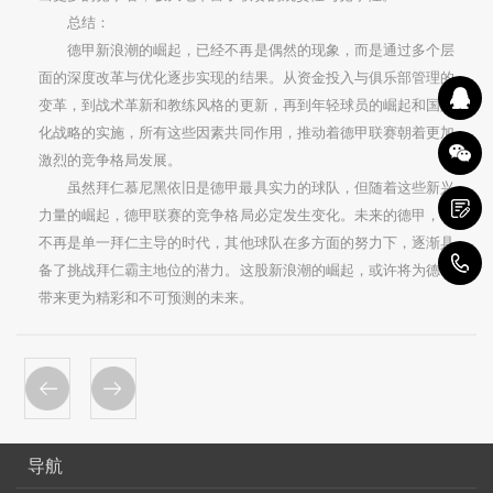
总结：
德甲新浪潮的崛起，已经不再是偶然的现象，而是通过多个层
面的深度改革与优化逐步实现的结果。从资金投入与俱乐部管理的
变革，到战术革新和教练风格的更新，再到年轻球员的崛起和国际
化战略的实施，所有这些因素共同作用，推动着德甲联赛朝着更加
激烈的竞争格局发展。
虽然拜仁慕尼黑依旧是德甲最具实力的球队，但随着这些新兴
力量的崛起，德甲联赛的竞争格局必定发生变化。未来的德甲，将
不再是单一拜仁主导的时代，其他球队在多方面的努力下，逐渐具
1
备了挑战拜仁霸主地位的潜力。这股新浪潮的崛起，或许将为德甲
带来更为精彩和不可预测的未来。
导航