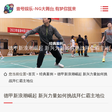
德甲新浪潮崛起 新兴力量如何挑战拜仁霸主地
位
您当前位置>
首页
>
经典案例
>
德甲新浪潮崛起 新兴力量如何挑
战拜仁霸主地位
德甲新浪潮崛起 新兴力量如何挑战拜仁霸主地位