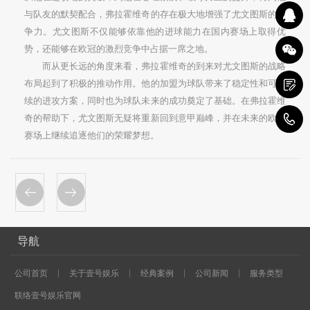
与队友的默契配合，弗拉霍维奇的存在极大地增强了尤文图斯的竞
争力。尤文图斯不仅能够依靠他的进球能力在国内赛场上取得优
势，还能够在欧冠的激烈竞争中占据一席之地。
而从更长远的角度来看，弗拉霍维奇的到来对尤文图斯的战略
布局起到了积极的推动作用。他的加盟为球队带来了稳定性和可持
续的进攻方案，同时也为球队未来的成功奠定了基础。在弗拉霍维
奇的帮助下，尤文图斯无疑将重新回到意甲巅峰，并在未来的欧冠
1
赛场上继续追逐他们的荣耀梦想。
导航
公司首页
关于壹号娱乐
经典案例
公司新闻
服务类型
联络壹号娱乐官网