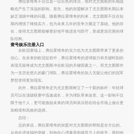
弗拉霍维奇不仅仅是一位出色的球员，他对尤文图斯的长期战
略也产生了深远的影响。首先，他的加盟解决了尤文图斯长期以来
缺乏顶级中锋的问题。随着弗拉霍维奇的到来，尤文图斯不仅在短
期内增强了锋线实力，也为未来几年的竞争力奠定了基础。他的存
在，使得尤文图斯能够更好地平衡进攻与防守，形成更加完善的球
队结构。
壹号娱乐注册入口
在欧冠赛场上，弗拉霍维奇的实力也为尤文图斯带来了更多的
信心。在未来的欧冠征程中，弗拉霍维奇的进球能力和关键时刻的
表现无疑将成为尤文图斯冲击欧冠的关键因素之一。而尤文图斯作
为一支历史悠久的豪门球队，弗拉霍维奇的加入无疑让他们的冠军
梦想变得更加现实。
此外，弗拉霍维奇还为尤文图斯树立了一个新的标杆：年轻球
员可以在顶级联赛中迅速成长，并为球队带来改变。这一影响不仅
限于他个人，更可能激励未来的球员和俱乐部在转会市场上做出更
加精准和高效的选择。
总结：
总的来说，弗拉霍维奇的加盟对尤文图斯的帮助是全方位的。
从他在进攻端的突破，到他在心理素质和领导力上的提升，再到他