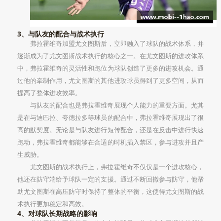
3、与队友的配合与战术执行
弗拉霍维奇加盟尤文图斯后，立即融入了球队的战术体系，并
逐渐成为了尤文图斯战术执行的核心之一。在尤文图斯的进攻体系
中，弗拉霍维奇的灵活性和跑位为球队创造了更多的进攻机会。通
过他的牵制作用，尤文图斯的其他进攻球员得到了更多空间，从而
提高了整体进攻效率。
与队友的配合也是弗拉霍维奇展现个人能力的重要方面。尤其
是在与迪巴拉、夸德拉多等球员的配合中，弗拉霍维奇展现出了很
高的默契度。无论是与队友进行短传配合，还是在反击中进行快速
跑动，弗拉霍维奇都能够在合适的时机插入禁区，参与进攻并且产
生威胁。
尤文图斯的战术执行上，弗拉霍维奇不仅仅是一个进攻核心，
他还在防守端给予球队一定的支援。通过不断回撤参与防守，他帮
助尤文图斯在高压防守时保持了整体的平衡，这使得尤文图斯的战
术执行更加稳定和高效。
4、对球队长期战略的影响