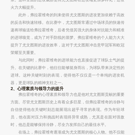
火力大幅提升。
此外，弗拉霍维奇的到来使得尤文图斯的进攻更加依赖于高效
的反击和快速转移。在比赛中，尤文图斯常通过中场球员的快速传
递将球输送给弗拉霍维奇，后者凭借其强大的身体对抗能力和精准
的进球嗅觉，成为了对手防线的噩梦。弗拉霍维奇的个人能力大大
提升了尤文图斯的进攻效率，这对于尤文图斯冲击意甲冠军和欧冠
荣耀至关重要。
与此同时，弗拉霍维奇的进球能力也直接促进了球队士气的提
升。在关键的比赛中，他往往能够挺身而出，为球队带来决定性的
进球。这种关键时刻的表现，使得他不仅仅是一个单纯的进攻机
器，更是球队的精神支柱之一。
2、心理素质与领导力的提升
弗拉霍维奇的心理素质和领导力也是他对尤文图斯贡献的重要
方面。尽管尤文图斯历史上有着众多巨星，但弗拉霍维奇的冷静与
自信使得他在关键时刻总能展现出超乎寻常的表现。作为年轻球
员，他在面对压力和挑战时表现得异常成熟，尤其是在面对强敌
时，他总是能够保持冷静，尽全力发挥自己的最佳水平。
在场上，弗拉霍维奇逐渐成为尤文图斯的核心人物。他不仅能