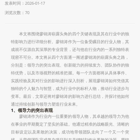
发表时间：2026-01-17
浏览次数：70
本文将围绕廖锦涛崭露头角的四个关键表现及其在行业中的独
特影响力进行详细分析。廖锦涛作为一位备受瞩目的行业人物，其
成就不仅源自其深厚的专业背景，还与他在行业内的一系列独特表
现密不可分。本文将从四个方面逐一阐述廖锦涛的崭露头角之路，
分别是：领导力的突出表现、创新能力的持续发力、团队协作的独
特优势，以及市场视野的精准把握。每一个方面都将从具体事件、
实践经验及其对行业的影响进行深入剖析，展现廖锦涛如何凭借其
独特的个人魅力与智慧，成为行业中的标杆人物，推动行业进步与
变革。最后，文章还将对廖锦涛的影响力进行总结，并探讨他如何
通过持续创新与领导力塑造行业未来。
1、领导力的突出表现
廖锦涛作为行业内一位重要的领导人物，其卓越的领导力为他
在事业的早期奠定了坚实的基础。他通过精准的战略眼光、清晰的
目标设定以及果敢的决策，成功地带领团队走向了一个又一个突
破。从带领团队完成复杂项目到在关键时刻作出果敢的决策，廖锦