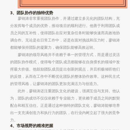
3、团队协作的独特优势
廖锦涛非常重视团队协作，并通过建立多元化的团队结构，充
分发挥每个成员的优势，推动项目的顺利进行。他善于利用团队成
员之间的互补性，使得团队在应对复杂任务时能够快速而高效地协
调合作。无论是在日常工作中，还是在面对挑战和压力时，廖锦涛
都能够保持团队的凝聚力，确保团队能够高效运转。
廖锦涛的领导风格并不依赖于单一的管理方式，而是通过灵活
的团队协作模式，使得每个团队成员都能够在自身擅长的领域中发
挥最大价值。他鼓励团队成员提出创新的观点，并且积极倾听他们
的反馈，从而在工作中不断优化团队的整体协作效率。这种民主式
的管理风格，让廖锦涛的团队更加充满活力与创造力。
此外，廖锦涛还注重团队文化的建设，强调互信与支持。他认
为，团队的成功不仅仅依赖于专业能力，更依赖于成员之间的默契
配合和相互信任。正是通过这种独特的团队文化，廖锦涛能够培养
出一支充满创造力和执行力的团队，在行业内树立起了强大的竞争
力。
4、市场视野的精准把握