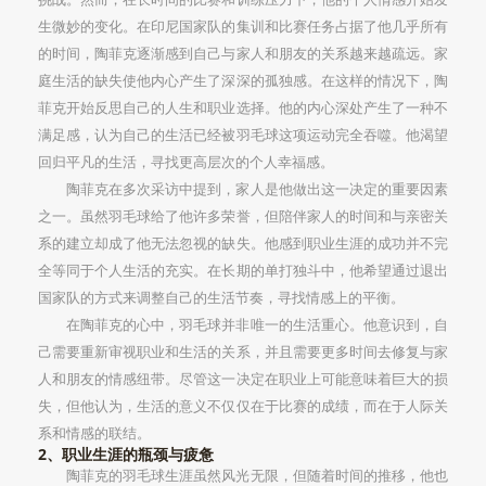
生微妙的变化。在印尼国家队的集训和比赛任务占据了他几乎所有
的时间，陶菲克逐渐感到自己与家人和朋友的关系越来越疏远。家
庭生活的缺失使他内心产生了深深的孤独感。在这样的情况下，陶
菲克开始反思自己的人生和职业选择。他的内心深处产生了一种不
满足感，认为自己的生活已经被羽毛球这项运动完全吞噬。他渴望
回归平凡的生活，寻找更高层次的个人幸福感。
陶菲克在多次采访中提到，家人是他做出这一决定的重要因素
之一。虽然羽毛球给了他许多荣誉，但陪伴家人的时间和与亲密关
系的建立却成了他无法忽视的缺失。他感到职业生涯的成功并不完
全等同于个人生活的充实。在长期的单打独斗中，他希望通过退出
国家队的方式来调整自己的生活节奏，寻找情感上的平衡。
在陶菲克的心中，羽毛球并非唯一的生活重心。他意识到，自
己需要重新审视职业和生活的关系，并且需要更多时间去修复与家
人和朋友的情感纽带。尽管这一决定在职业上可能意味着巨大的损
失，但他认为，生活的意义不仅仅在于比赛的成绩，而在于人际关
系和情感的联结。
2、职业生涯的瓶颈与疲惫
陶菲克的羽毛球生涯虽然风光无限，但随着时间的推移，他也