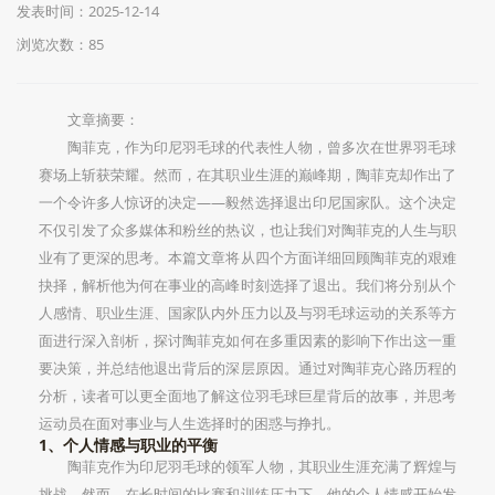
发表时间：2025-12-14
浏览次数：85
文章摘要：
陶菲克，作为印尼羽毛球的代表性人物，曾多次在世界羽毛球
赛场上斩获荣耀。然而，在其职业生涯的巅峰期，陶菲克却作出了
一个令许多人惊讶的决定——毅然选择退出印尼国家队。这个决定
不仅引发了众多媒体和粉丝的热议，也让我们对陶菲克的人生与职
业有了更深的思考。本篇文章将从四个方面详细回顾陶菲克的艰难
抉择，解析他为何在事业的高峰时刻选择了退出。我们将分别从个
人感情、职业生涯、国家队内外压力以及与羽毛球运动的关系等方
面进行深入剖析，探讨陶菲克如何在多重因素的影响下作出这一重
要决策，并总结他退出背后的深层原因。通过对陶菲克心路历程的
分析，读者可以更全面地了解这位羽毛球巨星背后的故事，并思考
运动员在面对事业与人生选择时的困惑与挣扎。
1、个人情感与职业的平衡
陶菲克作为印尼羽毛球的领军人物，其职业生涯充满了辉煌与
挑战。然而，在长时间的比赛和训练压力下，他的个人情感开始发