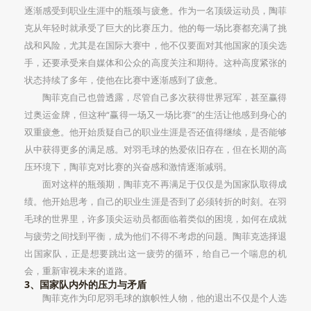
逐渐感受到职业生涯中的瓶颈与疲惫。作为一名顶级运动员，陶菲
克从年轻时就承受了巨大的比赛压力。他的每一场比赛都充满了挑
战和风险，尤其是在国际大赛中，他不仅要面对其他国家的顶尖选
手，还要承受来自媒体和公众的高度关注和期待。这种高度紧张的
状态持续了多年，使他在比赛中逐渐感到了疲惫。
陶菲克自己也曾透露，尽管自己多次获得世界冠军，甚至赢得
过奥运金牌，但这种“赢得一场又一场比赛”的生活让他感到身心的
双重疲惫。他开始质疑自己的职业生涯是否还值得继续，是否能够
从中获得更多的满足感。对羽毛球的热爱依旧存在，但在长期的高
压环境下，陶菲克对比赛的兴奋感和激情逐渐减弱。
面对这样的瓶颈期，陶菲克不再满足于仅仅是为国家队取得成
绩。他开始思考，自己的职业生涯是否到了必须转折的时刻。在羽
毛球的世界里，许多顶尖运动员都面临着类似的困境，如何在成就
与疲劳之间找到平衡，成为他们不得不考虑的问题。陶菲克选择退
出国家队，正是想要跳出这一疲劳的循环，给自己一个喘息的机
会，重新审视未来的道路。
3、国家队内外的压力与矛盾
陶菲克作为印尼羽毛球的旗帜性人物，他的退出不仅是个人选