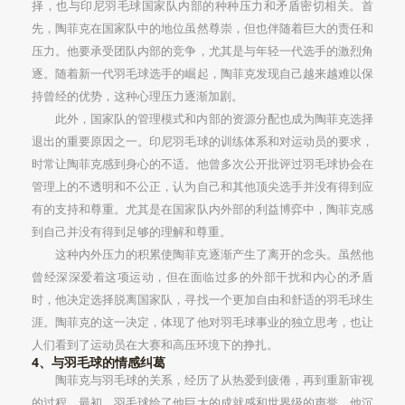
择，也与印尼羽毛球国家队内部的种种压力和矛盾密切相关。首
先，陶菲克在国家队中的地位虽然尊崇，但也伴随着巨大的责任和
压力。他要承受团队内部的竞争，尤其是与年轻一代选手的激烈角
逐。随着新一代羽毛球选手的崛起，陶菲克发现自己越来越难以保
持曾经的优势，这种心理压力逐渐加剧。
此外，国家队的管理模式和内部的资源分配也成为陶菲克选择
退出的重要原因之一。印尼羽毛球的训练体系和对运动员的要求，
时常让陶菲克感到身心的不适。他曾多次公开批评过羽毛球协会在
管理上的不透明和不公正，认为自己和其他顶尖选手并没有得到应
有的支持和尊重。尤其是在国家队内外部的利益博弈中，陶菲克感
到自己并没有得到足够的理解和尊重。
这种内外压力的积累使陶菲克逐渐产生了离开的念头。虽然他
曾经深深爱着这项运动，但在面临过多的外部干扰和内心的矛盾
时，他决定选择脱离国家队，寻找一个更加自由和舒适的羽毛球生
涯。陶菲克的这一决定，体现了他对羽毛球事业的独立思考，也让
人们看到了运动员在大赛和高压环境下的挣扎。
4、与羽毛球的情感纠葛
陶菲克与羽毛球的关系，经历了从热爱到疲倦，再到重新审视
的过程。最初，羽毛球给了他巨大的成就感和世界级的声誉，他沉