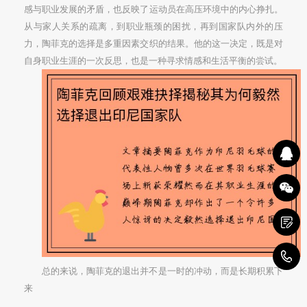
感与职业发展的矛盾，也反映了运动员在高压环境中的内心挣扎。
从与家人关系的疏离，到职业瓶颈的困扰，再到国家队内外的压
力，陶菲克的选择是多重因素交织的结果。他的这一决定，既是对
自身职业生涯的一次反思，也是一种寻求情感和生活平衡的尝试。
1
总的来说，陶菲克的退出并不是一时的冲动，而是长期积累下
来