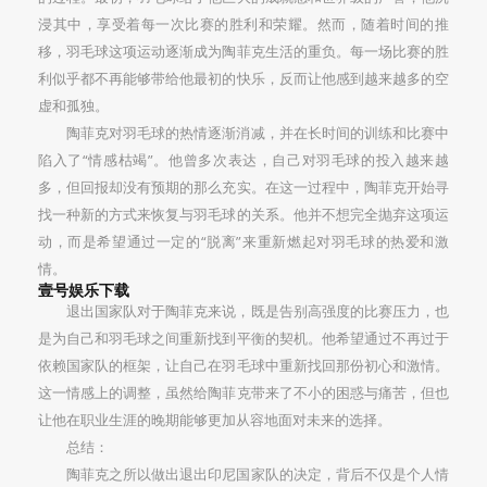
浸其中，享受着每一次比赛的胜利和荣耀。然而，随着时间的推
移，羽毛球这项运动逐渐成为陶菲克生活的重负。每一场比赛的胜
利似乎都不再能够带给他最初的快乐，反而让他感到越来越多的空
虚和孤独。
陶菲克对羽毛球的热情逐渐消减，并在长时间的训练和比赛中
陷入了“情感枯竭”。他曾多次表达，自己对羽毛球的投入越来越
多，但回报却没有预期的那么充实。在这一过程中，陶菲克开始寻
找一种新的方式来恢复与羽毛球的关系。他并不想完全抛弃这项运
动，而是希望通过一定的“脱离”来重新燃起对羽毛球的热爱和激
情。
壹号娱乐下载
退出国家队对于陶菲克来说，既是告别高强度的比赛压力，也
是为自己和羽毛球之间重新找到平衡的契机。他希望通过不再过于
依赖国家队的框架，让自己在羽毛球中重新找回那份初心和激情。
这一情感上的调整，虽然给陶菲克带来了不小的困惑与痛苦，但也
让他在职业生涯的晚期能够更加从容地面对未来的选择。
总结：
陶菲克之所以做出退出印尼国家队的决定，背后不仅是个人情