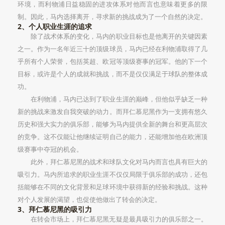
环境，而利物浦日益稳固的进攻体系对他而言也意味着更多的限
制。因此，马内选择离开，寻求新的挑战成为了一个自然的决定。
2、个人职业生涯的追求
除了战术体系的变化，马内的职业目标也是他离开的关键因素
之一。作为一名年近三十的顶级球员，马内已经在利物浦取得了几
乎所有个人荣誉，包括英超、欧冠等顶级赛事的冠军。他的下一个
目标，或许是个人的成就和挑战，而不是仅仅满足于球队的整体成
功。
在利物浦，马内已达到了职业生涯的巅峰，但他似乎缺乏一种
新的挑战来激发自我突破的动力。而拜仁慕尼黑作为一支拥有悠久
历史和强大实力的俱乐部，能够为马内提供全新的舞台和更高层次
的竞争。这不仅能让他继续证明自己的能力，还能增加他在欧洲顶
级赛事中夺冠的机会。
此外，拜仁慕尼黑的战术和球队文化对马内而言也具有巨大的
吸引力。马内所追求的职业生涯不仅仅局限于俱乐部的成功，还包
括能够在不同的文化背景和足球环境中获得新的经验和挑战。这种
对个人发展的渴望，也促使他做出了转会的决定。
3、拜仁慕尼黑的吸引力
在转会市场上，拜仁慕尼黑无疑是最具吸引力的俱乐部之一。