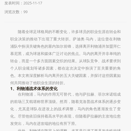
发表时间：2025-11-17
浏览次数：99
随着全球足球格局的不断变化，许多球员的职业生涯在转会和
职业决策的推动下出现了重大转折。萨迪奥·马内，这位曾在利物
浦队中扮演关键角色的塞内加尔前锋，选择离开利物浦并加盟拜仁
慕尼黑，成为球迷和媒体广泛讨论的焦点。马内的离开并非单纯的
转会，而是一个多方面因素交织的结果。从球队竞争、战术要求到
个人职业规划等诸多因素，都在这次决定中扮演了至关重要的角
色。本文将深度解析马内离开的五大关键因素，并探讨这些因素如
何共同推动了他职业生涯的转折。
1、利物浦战术体系的变化
在利物浦，马内的作用无可替代，他与萨拉赫、菲尔米诺组成
的前场三叉戟堪称世界顶级。然而，随着克洛普战术体系的逐步变
化，尤其是球队在进攻上的战术调整，马内的角色逐渐发生了变
化。尽管他依旧保持着高水平的表现，但随着萨拉赫的主攻地位愈
发突出，马内在进攻端的地位有所下滑。
此外，利物浦在阵容上的调整，尤其是引进了更具攻击性的球