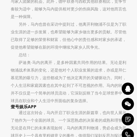
与家人团聚的机会。此外，德甲联赛与西欧其他联赛相比，竞争节
奏较为适中，能够为马内提供相对更少的伤病风险，这对他而言也
是一种保障。
另外，马内也曾在采访中提到过，他离开利物浦不仅是为了职
业生涯的进一步发展，也希望能够为家乡做出更多的贡献。尽管他
已取得了足够的荣誉和财富，但他心中的责任感和对家乡的承诺，
促使他希望能够在新的环境中继续为家乡人民争光。
总结：
萨迪奥·马内的离开，是多种因素共同作用的结果。无论是利
物浦战术体系的变化，还是他对个人职业发展的追求，亦或是拜仁
慕尼黑的吸引力，这些都成为了他决定离开的关键驱动力。同时，
个人生活和家庭因素也在其中起到了不可忽视的作用。马内的转会
并不仅仅是一个简单的球员流动，它深刻反映了当今足球世界中，
球员在职业和个人生活中所面临的复杂选择。
壹号娱乐APP
通过这次转会，马内开启了职业生涯的新篇章，也向世人展示
了他作为一个全面的球员、一个深思熟虑的决策者的成熟和理智。
无论是在拜仁的未来表现如何，马内的离开利物浦，势必会成为足
1
球历史上一个具有里程碑意义的事件，值得我们深刻反思与探讨。