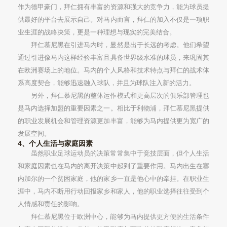
作为德甲豪门，拜仁拥有丰富的资源和强大的竞争力，能为球员提
供最好的平台去展示自己。对马内而言，拜仁的加入不仅是一项职
业生涯的战略决策，更是一种理想与现实的完美结合。
拜仁慕尼黑在引进马内时，显然是出于长远的考虑。他们希望
通过引进像马内这样经验丰富且具备世界级水准的球员，来巩固其
在欧洲赛场上的地位。马内的个人风格和技术特点与拜仁的战术体
系高度契合，能够迅速融入球队，并且为球队注入新的活力。
另外，拜仁慕尼黑的整体运作模式和更高层次的俱乐部管理也
是马内选择加盟的重要因素之一。相比于利物浦，拜仁慕尼黑提供
的职业发展机会和管理资源更加丰富，能够为马内提供更为宽广的
发展空间。
4、个人生活与家庭因素
虽然职业足球运动员的决策常常集中于竞技层面，但个人生活
和家庭因素也在马内的离开决策中起到了重要作用。马内出生在塞
内加尔的一个贫困家庭，他的家乡一直是他心中的牵挂。在职业生
涯中，马内不断用行动回报家乡和家人，他的职业选择往往受到个
人情感和责任的影响。
拜仁慕尼黑位于欧洲中心，能够为马内提供更方便的生活条件