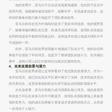
他的首秀中，亚马尔不仅在进攻端展现威胁，也在防守反击中
发挥作用。他能够快速回追防守，抢断对手，并迅速发动反击，这
种攻防兼备的能力极大地提升了球队整体效率。
亚马尔的存在也为中场组织提供了更多传球选择。他的视野宽
广，能够准确判断队友位置，快速完成传球衔接，使球队在快速反
击和阵地进攻中都保持高效运转。这种战术价值让他成为球队中不
可或缺的一环。
此外，亚马尔的首秀表现极大地激励了队友士气。他的自信和
果敢不仅感染了年轻球员，也提升了整体团队的战斗力。在关键比
赛中，这种心理上的正向影响往往能决定最终胜负。
4、未来发展前景与潜力
亚马尔的首秀表现让足球界看到了他无限的发展潜力。作为一
名年轻球员，他已经在高水平比赛中展示了冷静、技术和战术意识
的完美结合，这意味着他的职业生涯可能会达到国际顶级水平。
从长远来看，亚马尔有能力成为国家队核心球员。他的多面性
和创造力可以在未来几年中不断提升，使球队在国际赛场上具备更
强的竞争力。他的成长也将吸引更多战术资源和训练关注，从而进
一步优化个人能力。