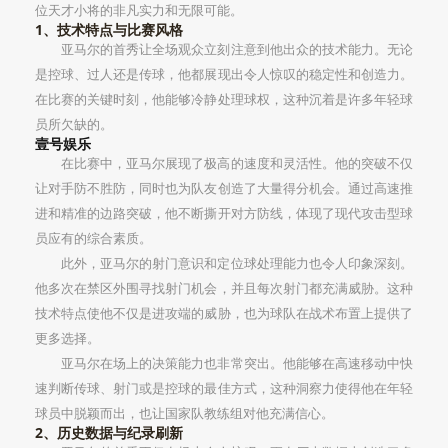
位天才小将的非凡实力和无限可能。
1、技术特点与比赛风格
亚马尔的首秀让全场观众立刻注意到他出众的技术能力。无论
是控球、过人还是传球，他都展现出令人惊叹的稳定性和创造力。
在比赛的关键时刻，他能够冷静处理球权，这种沉着是许多年轻球
员所欠缺的。
壹号娱乐
在比赛中，亚马尔展现了极高的速度和灵活性。他的突破不仅
让对手防不胜防，同时也为队友创造了大量得分机会。通过高速推
进和精准的边路突破，他不断撕开对方防线，体现了现代攻击型球
员应有的综合素质。
此外，亚马尔的射门意识和定位球处理能力也令人印象深刻。
他多次在禁区外围寻找射门机会，并且每次射门都充满威胁。这种
技术特点使他不仅是进攻端的威胁，也为球队在战术布置上提供了
更多选择。
亚马尔在场上的决策能力也非常突出。他能够在高速移动中快
速判断传球、射门或是控球的最佳方式，这种洞察力使得他在年轻
球员中脱颖而出，也让国家队教练组对他充满信心。
2、历史数据与纪录刷新