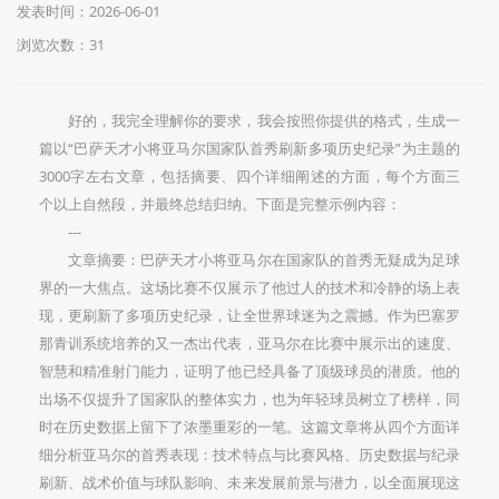
发表时间：2026-06-01
浏览次数：31
好的，我完全理解你的要求，我会按照你提供的格式，生成一
篇以“巴萨天才小将亚马尔国家队首秀刷新多项历史纪录”为主题的
3000字左右文章，包括摘要、四个详细阐述的方面，每个方面三
个以上自然段，并最终总结归纳。下面是完整示例内容：
---
文章摘要：巴萨天才小将亚马尔在国家队的首秀无疑成为足球
界的一大焦点。这场比赛不仅展示了他过人的技术和冷静的场上表
现，更刷新了多项历史纪录，让全世界球迷为之震撼。作为巴塞罗
那青训系统培养的又一杰出代表，亚马尔在比赛中展示出的速度、
智慧和精准射门能力，证明了他已经具备了顶级球员的潜质。他的
出场不仅提升了国家队的整体实力，也为年轻球员树立了榜样，同
时在历史数据上留下了浓墨重彩的一笔。这篇文章将从四个方面详
细分析亚马尔的首秀表现：技术特点与比赛风格、历史数据与纪录
刷新、战术价值与球队影响、未来发展前景与潜力，以全面展现这