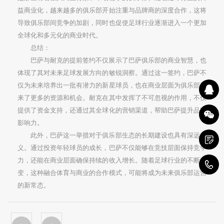
益商业化，越来越多的俱乐部开始注重与品牌商的深度合作，这将
导致俱乐部间竞争的加剧，同时也促使足球行业逐渐进入一个更加
全球化和多元化的商业时代。
总结：
巴萨与耐克的提前签约不仅展示了巴萨俱乐部的商业智慧，也
体现了其对未来足球发展方向的敏锐洞察。通过这一签约，巴萨不
仅为未来培养出一批有潜力的新星球员，也在商业层面为俱乐部带
来了更多的资源和机会。耐克在其中发挥了不可忽视的作用，不仅
提供了资金支持，还通过其全球化的营销渠道，帮助巴萨提升品牌
影响力。
此外，巴萨这一举措对于俱乐部生态的长期建设也具有深远意
义。通过投资年轻球员的成长，巴萨不仅能够在竞技层面保持竞争
力，还能在商业层面确保持续的收入增长。随着足球行业的不断演
1
变，这种融合体育与商业的合作模式，可能将成为未来俱乐部运营
的新常态。