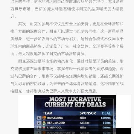
巴萨的合作，耐克能够巩固自己在欧洲市场的领导地位，尤其是在
西班牙市场，巴萨的庞大球迷基础使得耐克的品牌曝光度大幅提
升。
其次，耐克的参与不仅仅是资金上的支持，更是在全球营销和
推广方面的深度合作。耐克可以通过与巴萨共同推广这一新星的品
牌形象，进一步加强自己的市场号召力。这种合作模式不仅局限于
球场内的商品销售，还涵盖了广告、社交媒体、全球赛事等多个层
面，最大程度地发挥了耐克的市场营销资源。
耐克还深知足球市场的动态变化，通过对新星球员的关注，耐
克能够提前布局未来市场，掌握年轻一代消费者的喜好和趋势。通
过与巴萨的合作，耐克不仅能够在短期内增加销量，还能长期维护
与足球界的密切联系，为未来的全球体育营销铺路。这种精准的战
略眼光，使得耐克成为巴萨未来竞争力的强大后盾。