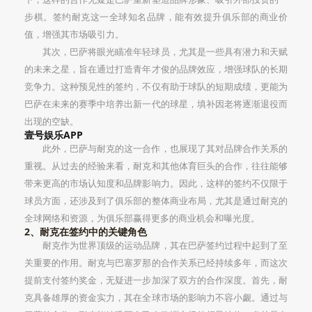
步棋。签约耐克这一全球知名品牌，能有效提升俱乐部的商业价
值，增强其市场吸引力。
其次，巴萨将眼光瞄准年轻球员，尤其是一些具有潜力和天赋
的未来之星，旨在通过打造青年才俊的品牌效应，增强球队的长期
竞争力。这种预见性的签约，不仅有助于球队的短期成绩，更能为
巴萨在未来的赛季中培养出新一代的球星，填补因老将逐渐退役而
出现的空缺。
壹号娱乐APP
此外，巴萨与耐克的这一合作，也展现了其对品牌合作关系的
重视。从过去的经验来看，耐克和其他体育巨头的合作，往往能够
带来更高的市场认知度和品牌影响力。因此，这样的签约不仅限于
球员方面，还涉及到了俱乐部的整体商业布局，尤其是通过耐克的
全球网络和资源，为俱乐部赢得更多的商业机会和曝光度。
2、耐克在签约中的关键角色
耐克作为世界顶级的运动品牌，其在巴萨签约过程中起到了至
关重要的作用。耐克与巴塞罗那的合作关系已经持续多年，而这次
提前支付签约奖金，无疑进一步加深了双方的合作深度。首先，耐
克具备雄厚的资金实力，其在全球市场的影响力不容小觑。通过与