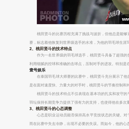
桃田贤斗的比赛历程充满了挑战与波折，但他总是能够
赛，标志着他恢复到世界级选手的水准，为他的羽毛球生涯
2、桃田贤斗的技术特点
作为一名世界级的羽毛球选手，桃田贤斗具备了超强的
利用细腻的控球和准确的击球点，压制对手的进攻。特别是
壹号娱乐
在泰国羽毛球大师赛的比赛中，桃田贤斗充分展示了他
是在面对速度快、力量大的对手时，桃田贤斗的节奏控制和
桃田贤斗的技术特点不仅表现在基本功的扎实和攻守的
羽坛保持长期竞争力提供了强有力的支持，也使得他在多次
3、桃田贤斗的心态调整
心态是职业运动员能否保持高水平竞技状态的关键。对
而在比赛中失去冷静，出现不必要的失误。而如今，他的心