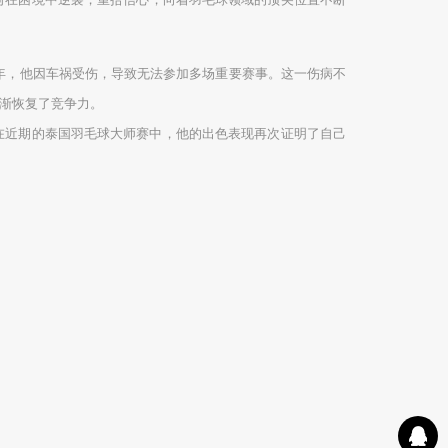
一年，他因车祸受伤，导致无法参加多场重要赛事。这一伤病不
渐恢复了竞争力。
在近期的泰国羽毛球大师赛中，他的出色表现再次证明了自己