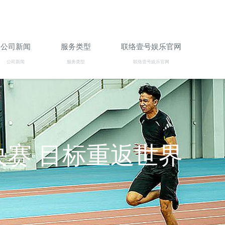
公司新闻
服务类型
联络壹号娱乐官网
公司新闻
服务类型
联络壹号娱乐官网
赛 目标重返世界