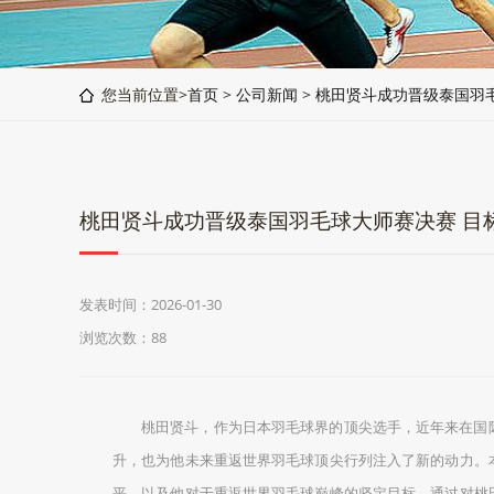
您当前位置>
首页
>
公司新闻
>
桃田贤斗成功晋级泰国羽
桃田贤斗成功晋级泰国羽毛球大师赛决赛 目
发表时间：2026-01-30
浏览次数：88
桃田贤斗，作为日本羽毛球界的顶尖选手，近年来在国
升，也为他未来重返世界羽毛球顶尖行列注入了新的动力。
平，以及他对于重返世界羽毛球巅峰的坚定目标。通过对桃