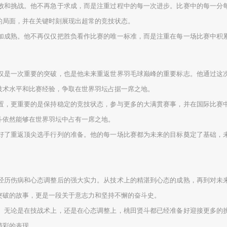
败和挑战。他不再急于求成，而是注重过程中的每一次进步。比赛中的每一分
的局面，并在关键时刻展现出超常的竞技状态。
加成熟。他不再仅仅把胜负看作比赛的唯一标准，而是注重在每一场比赛中积
仅是一次重要的突破，也是他未来重返世界羽毛球巅峰的重要标志。他通过这
技术水平和比赛经验，争取在世界羽坛占据一席之地。
置，更重要的是保持稳定的竞技状态，参与更多的大满贯赛事，并在国际比赛
斗依然能够在世界羽坛中占有一席之地。
好了重返顶尖选手行列的准备。他的每一场比赛都为未来的目标奠定了基础，
经历伤病和心态调整后的强大实力。从技术上的精湛到心态的成熟，再到对未
突破的故事，更是一段关于意志力和坚持不懈的奋斗史。
。无论是在技战术上，还是在心态调整上，桃田贤斗都已经准备好迎接更多的
精彩的表现。