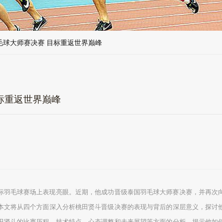
毛球大师赛决赛 目标重返世界巅峰
标重返世界巅峰
际羽毛球赛场上表现亮眼。近期，他成功晋级泰国羽毛球大师赛决赛，并再次
本文将从四个方面深入分析桃田贤斗晋级决赛的表现与背后的深层意义，探讨
田贤斗的比赛历程、技术特点、心态调整和未来展望等方面的分析，揭示他如