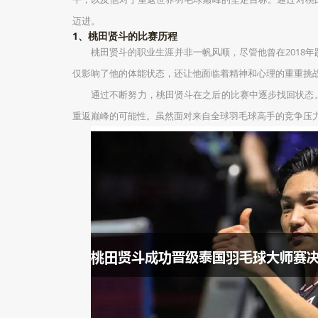
迈进。
1、桃田贤斗的比赛历程
桃田贤斗的职业生涯并非一帆风顺，尽管他曾在2018
仅影响了他的体能状态，还让他面临着精神和心理的重重挑
通过不断努力，桃田贤斗在之后的比赛中逐步找回状态
重返巅峰的可能性。虽然面对来自全球羽毛球高手的竞争压