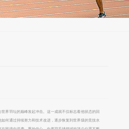
向世界羽坛的巅峰发起冲击。这一成就不仅标志着他状态的回
他如何通过持续努力和技术改进，逐步恢复到世界级的竞技水
何在困境中逆袭，重拾信心，向着羽毛球领域的顶尖位置不断