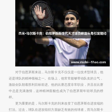
对于伯恩茅斯来说，马尔斯卡克不仅仅是一位技术型球员，他
还是球队的精神领袖之一。在场上，他常常能够带动队友的士气，
激励全队朝着胜利目标前进。他的比赛态度非常职业，并且在比赛
中总是充满激情，这种精神面貌也成为了伯恩茅斯年轻球员的榜
样。
更为重要的是，马尔斯卡克的到来改变了伯恩茅斯在进攻端的
打法。过去，球队在进攻组织方面缺乏有效的传球者，而马尔斯卡