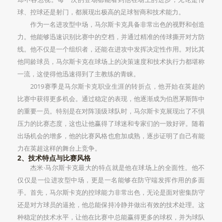
球、控球还是射门，都展现出极高的足球智商和技术能力。
作为一名进攻型中场，马尔斯卡克具备非常出色的视野和创造
力。他能够迅速识别比赛中的空档，并通过精准的传球撕开对方防
线。他不仅是一个组织者，还能在进攻中发挥决定性作用。对比其
他同龄球员，马尔斯卡克在球场上的决策速度和技术执行力都堪称
一流，这使得他迅速得到了主教练的青睐。
2019赛季是马尔斯卡克职业生涯的转折点，他开始在英超的
比赛中获得更多机会。通过稳定的表现，他逐渐成为伯恩茅斯阵中
的重要一员。特别是在对阵顶级球队时，马尔斯卡克展现出了不惧
压力的比赛态度，这也让他赢得了球迷和专家们的一致好评。随着
出场机会的增多，他的比赛风格也愈加成熟，逐步证明了自己有能
力在英超这样的舞台上竞争。
2、技术特点与比赛风格
杰米·马尔斯卡克最大的特点就是他在球场上的全面性。他不
仅仅是一位进攻型中场，更是一名能够在防守端发挥作用的多面
手。首先，马尔斯卡克的控球能力非常出色，无论是面对密集防守
还是对方球员的逼抢，他总能保持冷静并做出有效的技术处理。这
种稳定的技术水平，让他在比赛中总能赢得更多的球权，并为球队