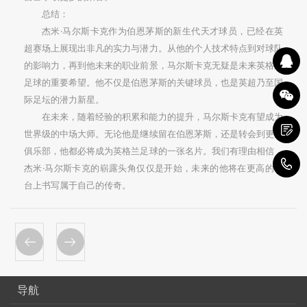
总结：
杰米·马尔斯卡克作为伯恩茅斯的新生代天才球员，已经在英
超赛场上展现出非凡的实力与潜力。从他的个人技术特点到对球队
的影响力，再到他未来的职业前景，马尔斯卡克无疑是未来英格兰
足球的重要希望。他不仅是伯恩茅斯的关键球员，也是英超乃至国
际足坛的潜力新星。
在未来，随着经验的积累和能力的提升，马尔斯卡克有望成为
世界级的中场大师。无论他是继续留在伯恩茅斯，还是转会到更大
俱乐部，他都必将成为英格兰足球的一张名片。我们有理由相信，
1
杰米·马尔斯卡克的崭露头角仅仅是开始，未来的他将在更高的平
台上书写属于自己的传奇。
导航