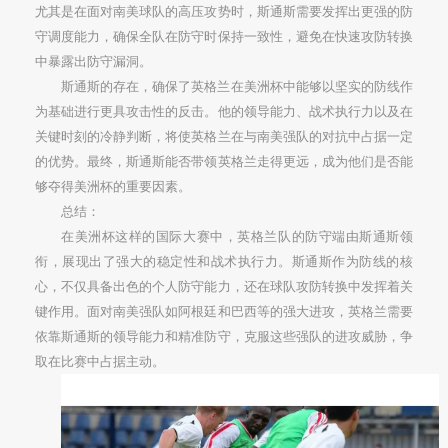
尤其是在面对南美球队的高压攻势时，斯通斯需要发挥出更强的防
守调度能力，确保全队在防守时保持一致性，避免在快速攻防转换
中暴露出防守漏洞。
斯通斯的存在，确保了英格兰在美洲杯中能够以坚实的防线作
为基础进行更具攻击性的反击。他的领导能力、战术执行力以及在
关键时刻的冷静判断，将使英格兰在与南美强队的对抗中占据一定
的优势。最终，斯通斯能否带领英格兰走得更远，成为他们是否能
够夺得美洲杯的重要因素。
总结：
在美洲杯这样的国际大赛中，英格兰队的防守端由斯通斯领
衔，展现出了强大的稳定性和战术执行力。斯通斯作为防线的核
心，不仅具备出色的个人防守能力，还在球队攻防转换中发挥着关
键作用。面对南美强队如阿根廷和巴西等的强大进攻，英格兰需要
依靠斯通斯的领导能力和精准防守，克服这些强队的进攻威胁，争
取在比赛中占据主动。