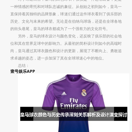
一种情感的寄托和对球队忠诚的象征。从创始之初到如今，皇马一
直保持着其独特的品牌形象，球迷们通过这件球衣看到了俱乐部的
历史、文化与未来的希望。无论是在伯纳乌球场，还是在全球各地
的街头巷尾，皇马的球衣都成为了一个强有力的文化符号。
另外，皇马的球衣设计与颜色变化，还反映了俱乐部的社会地
位和其在世界足球中的影响力。从最初的简朴设计到如今的高端时
尚，皇马通过其球衣颜色和设计的更新，展现了不断向上、勇敢追
求卓越的姿态，进一步加深了其在全球球迷心中的地位。
总结：
壹号娱乐APP