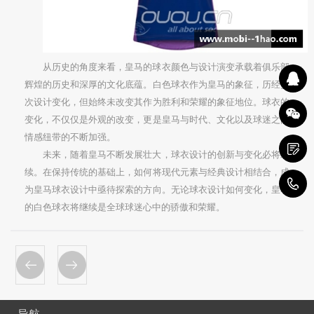
从历史的角度来看，皇马的球衣颜色与设计演变承载着俱乐部
辉煌的历史和深厚的文化底蕴。白色球衣作为皇马的象征，历经多
次设计变化，但始终未改变其作为胜利和荣耀的象征地位。球衣的
变化，不仅仅是外观的改变，更是皇马与时代、文化以及球迷之间
情感纽带的不断加强。
未来，随着皇马不断发展壮大，球衣设计的创新与变化必将继
续。在保持传统的基础上，如何将现代元素与经典设计相结合，成
1
为皇马球衣设计中亟待探索的方向。无论球衣设计如何变化，皇马
的白色球衣将继续是全球球迷心中的骄傲和荣耀。
导航