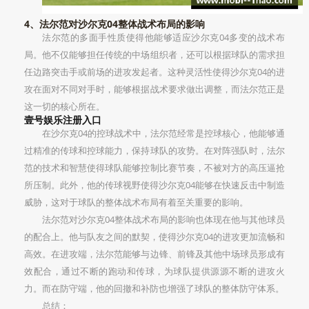
4、法尔范对沙尔克04整体战术布局的影响
法尔范的多面手性质使得他能够适应沙尔克04多变的战术布
局。他不仅能够担任传统的中场组织者，还可以根据球队的需求担
任边路突击手或前场的进攻发起者。这种灵活性使得沙尔克04的进
攻在面对不同对手时，能够根据战术要求做出调整，而法尔范正是
这一切的核心所在。
壹号娱乐注册入口
在沙尔克04的控球战术中，法尔范经常是控球核心，他能够通
过精准的传球和控球能力，保持球队的攻势。在对阵强队时，法尔
范的技术和智慧使得球队能够控制比赛节奏，不被对方的高压逼抢
所压制。此外，他的传球视野使得沙尔克04能够在快速反击中制造
威胁，这对于球队的整体战术布局有着至关重要的影响。
法尔范对沙尔克04整体战术布局的影响也体现在他与其他球员
的配合上。他与队友之间的默契，使得沙尔克04的进攻更加流畅和
高效。在进攻端，法尔范能够与边锋、前锋及其他中场球员形成有
效配合，通过不断的跑动和传球，为球队提供源源不断的进攻火
力。而在防守端，他的回撤和补防也增强了球队的整体防守体系。
总结：