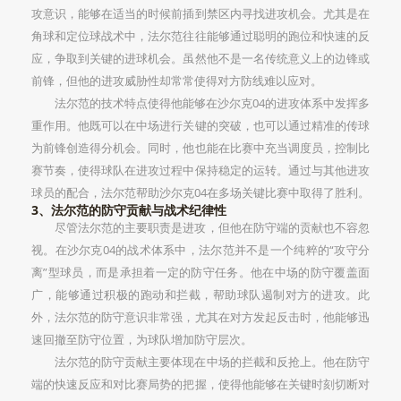
攻意识，能够在适当的时候前插到禁区内寻找进攻机会。尤其是在
角球和定位球战术中，法尔范往往能够通过聪明的跑位和快速的反
应，争取到关键的进球机会。虽然他不是一名传统意义上的边锋或
前锋，但他的进攻威胁性却常常使得对方防线难以应对。
法尔范的技术特点使得他能够在沙尔克04的进攻体系中发挥多
重作用。他既可以在中场进行关键的突破，也可以通过精准的传球
为前锋创造得分机会。同时，他也能在比赛中充当调度员，控制比
赛节奏，使得球队在进攻过程中保持稳定的运转。通过与其他进攻
球员的配合，法尔范帮助沙尔克04在多场关键比赛中取得了胜利。
3、法尔范的防守贡献与战术纪律性
尽管法尔范的主要职责是进攻，但他在防守端的贡献也不容忽
视。在沙尔克04的战术体系中，法尔范并不是一个纯粹的“攻守分
离”型球员，而是承担着一定的防守任务。他在中场的防守覆盖面
广，能够通过积极的跑动和拦截，帮助球队遏制对方的进攻。此
外，法尔范的防守意识非常强，尤其在对方发起反击时，他能够迅
速回撤至防守位置，为球队增加防守层次。
法尔范的防守贡献主要体现在中场的拦截和反抢上。他在防守
端的快速反应和对比赛局势的把握，使得他能够在关键时刻切断对