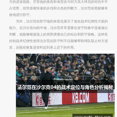
方的进攻线路。尽管他的身高和体型在与对方高大球员的对抗中不
占优势，但凭借着快速的步伐和出色的判断力，法尔范依然能够有
效地进行防守。
另外，法尔范在防守端的表现也展示了他在战术纪律性方面的
能力。在沙尔克04的中场，法尔范常常需要在攻守转换中迅速做出
判断，他能够根据场上的局势调整自己的站位和防守策略。这种良
好的战术纪律性使得法尔范在防守时不仅能够帮助球队阻止对方进
攻，还能在恢复进攻时起到承上启下的作用。