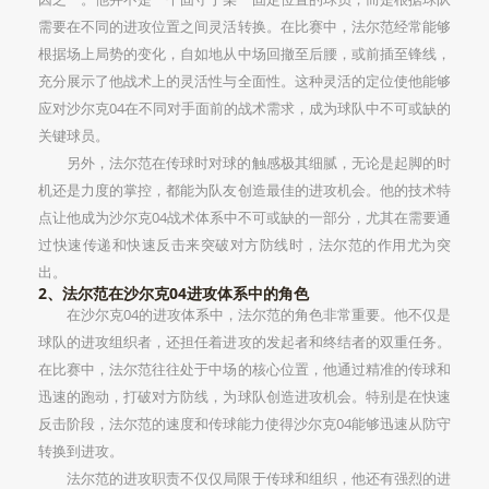
需要在不同的进攻位置之间灵活转换。在比赛中，法尔范经常能够
根据场上局势的变化，自如地从中场回撤至后腰，或前插至锋线，
充分展示了他战术上的灵活性与全面性。这种灵活的定位使他能够
应对沙尔克04在不同对手面前的战术需求，成为球队中不可或缺的
关键球员。
另外，法尔范在传球时对球的触感极其细腻，无论是起脚的时
机还是力度的掌控，都能为队友创造最佳的进攻机会。他的技术特
点让他成为沙尔克04战术体系中不可或缺的一部分，尤其在需要通
过快速传递和快速反击来突破对方防线时，法尔范的作用尤为突
出。
2、法尔范在沙尔克04进攻体系中的角色
在沙尔克04的进攻体系中，法尔范的角色非常重要。他不仅是
球队的进攻组织者，还担任着进攻的发起者和终结者的双重任务。
在比赛中，法尔范往往处于中场的核心位置，他通过精准的传球和
迅速的跑动，打破对方防线，为球队创造进攻机会。特别是在快速
反击阶段，法尔范的速度和传球能力使得沙尔克04能够迅速从防守
转换到进攻。
法尔范的进攻职责不仅仅局限于传球和组织，他还有强烈的进