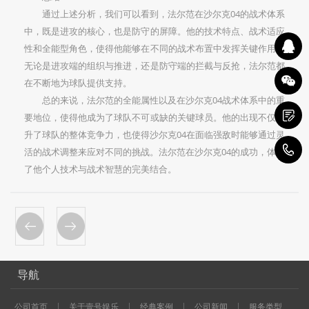
通过上述分析，我们可以看到，法尔范在沙尔克04的战术体系
中，既是进攻的核心，也是防守的屏障。他的技术特点、战术适应
性和全能型角色，使得他能够在不同的战术布置中发挥关键作用。
无论是进攻端的组织与推进，还是防守端的拦截与反抢，法尔范都
在不断地为球队提供支持。
总的来说，法尔范的全能属性以及在沙尔克04战术体系中的重
要地位，使得他成为了球队不可或缺的关键球员。他的出现不仅提
升了球队的整体竞争力，也使得沙尔克04在面临强敌时能够通过灵
1
活的战术调整来应对不同的挑战。法尔范在沙尔克04的成功，体现
了他个人技术与战术智慧的完美结合。
导航
公司首页
关于壹号娱乐
经典案例
公司新闻
服务类型