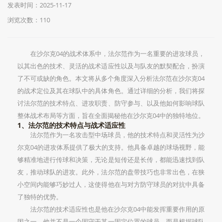
发表时间：2025-11-17
浏览次数：110
在沙尔克04的战术体系中，法尔范作为一名重要的进攻球员，
以其出色的技术、灵活的战术适应性以及与队友的默契配合，扮演
了不可或缺的角色。本文将从多个角度深入分析法尔范在沙尔克04
的战术定位及其在球队中的具体角色。通过详细的分析，我们将探
讨法尔范的技术特点、进攻职责、防守参与、以及他如何影响球队
整体战术布局等方面，旨在全面揭秘他在沙尔克04中的独特地位。
1、法尔范的技术特点与战术适应性
法尔范作为一名攻击型中场球员，他的技术特点和灵活性为沙
尔克04的进攻体系提供了极大的支持。他具备卓越的球场视野，能
够精准地进行传球和决策，无论是短传还是长传，都能迅速找到队
友，推动球队的进攻。此外，法尔范的盘带技巧也非常出色，在狭
小空间内能够巧妙过人，这使得他在与对方防守球员的对抗中具备
了独特的优势。
法尔范的技术适应性也是他在沙尔克04中能发挥重要作用的原
因之一。他并不是一个固守于某一固定位置的球员，而是根据球队