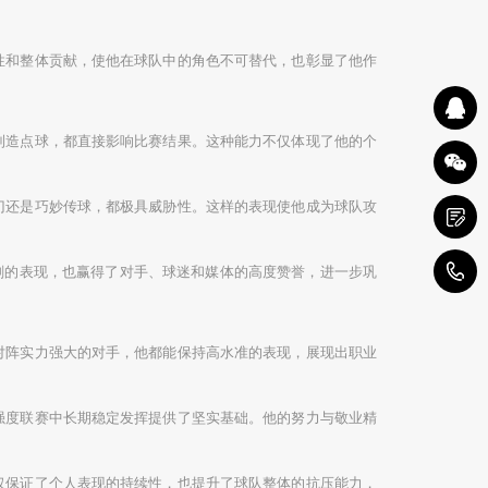
性和整体贡献，使他在球队中的角色不可替代，也彰显了他作
制造点球，都直接影响比赛结果。这种能力不仅体现了他的个
门还是巧妙传球，都极具威胁性。这样的表现使他成为球队攻
1
刻的表现，也赢得了对手、球迷和媒体的高度赞誉，进一步巩
对阵实力强大的对手，他都能保持高水准的表现，展现出职业
强度联赛中长期稳定发挥提供了坚实基础。他的努力与敬业精
仅保证了个人表现的持续性，也提升了球队整体的抗压能力，