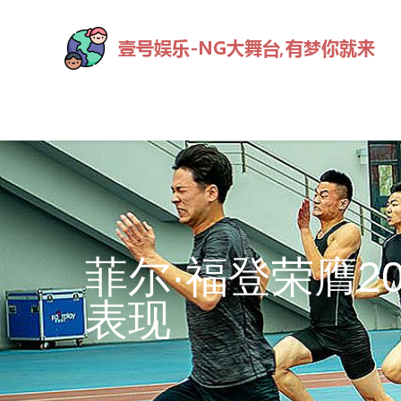
菲尔·福登荣膺2
表现