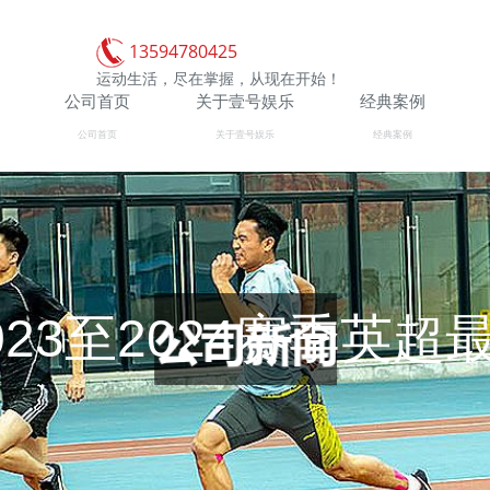
13594780425
运动生活，尽在掌握，从现在开始！
公司首页
关于壹号娱乐
经典案例
公司首页
关于壹号娱乐
经典案例
023至2024赛季英