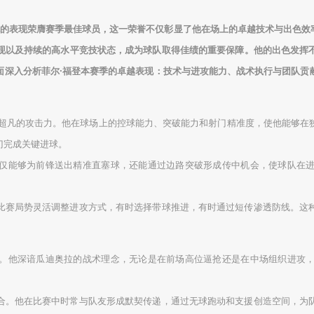
凭借出色的表现荣膺赛季最佳球员，这一荣誉不仅彰显了他在场上的卓越技术与出色
现以及持续的高水平竞技状态，成为球队取得佳绩的重要保障。他的出色发挥
面深入分析菲尔·福登本赛季的卓越表现：技术与进攻能力、战术执行与团队贡
了超凡的攻击力。他在球场上的控球能力、突破能力和射门精准度，使他能够在
门完成关键进球。
仅能够为前锋送出精准直塞球，还能通过边路突破形成传中机会，使球队在
比赛局势灵活调整进攻方式，有时选择带球推进，有时通过短传渗透防线。这
。他深谙瓜迪奥拉的战术理念，无论是在前场高位逼抢还是在中场组织进攻
合。他在比赛中时常与队友形成默契传递，通过无球跑动和支援创造空间，为