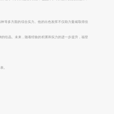
业精神等多方面的综合实力。他的出色发挥不仅助力曼城取得佳
神的结晶。未来，随着经验的积累和实力的进一步提升，福登
发表。