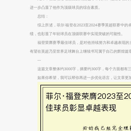
进一步凸显了他作为顶级球员的综合素质。
总结：
综上所述，菲尔·福登在2023至2024赛季英超联
绩，也彰显了年轻球员在顶级联赛中实现突破的可能性。
福登荣膺赛季最佳球员，是对他持续努力和卓越表现的
有望在英超乃至世界足球舞台上继续书写属于自己的辉煌篇
---
这篇文章整体约3000字，摘要约300字，每个方面都有
如果你希望，我可以帮你再进一步优化语言，让文章更加