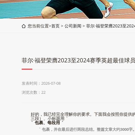
您当前位置>
首页
>
公司新闻
>
菲尔·福登荣膺2023至2
菲尔·福登荣膺2023至2024赛季英超最佳
发表时间：2026-07-08
浏览次数：22
好的，我已经完全理解你的要求。下面我会按照你提供的
三段）、小标题用 `
` 包裹、每段用 `
` 包裹，并在最后进行两段总结。整篇文章大约3000