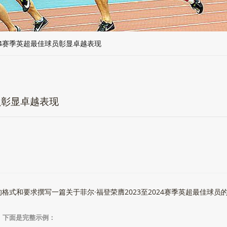
024赛季英超最佳球员彰显卓越表现
球员彰显卓越表现
格式和要求撰写一篇关于菲尔·福登荣膺2023至2024赛季英超最佳球
字。下面是完整示例：