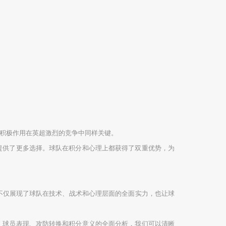
积极作用在英超激烈的竞争中同样关键。
提供了更多选择。球队在积分和心理上都获得了双重优势，为
不仅展现了球队在技术、战术和心理层面的全面实力，也让球
、球员表现、攻防转换和积分意义的全面分析，我们可以清晰