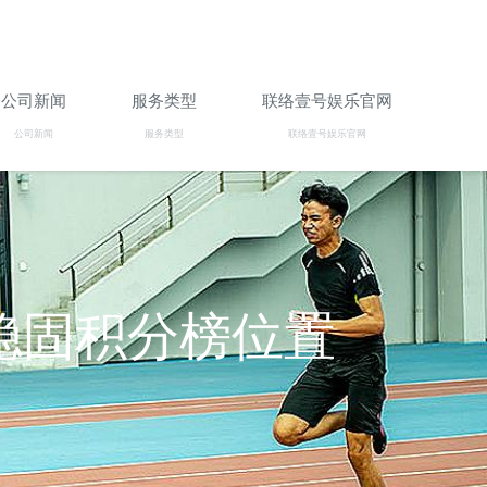
公司新闻
服务类型
联络壹号娱乐官网
公司新闻
服务类型
联络壹号娱乐官网
稳固积分榜位置