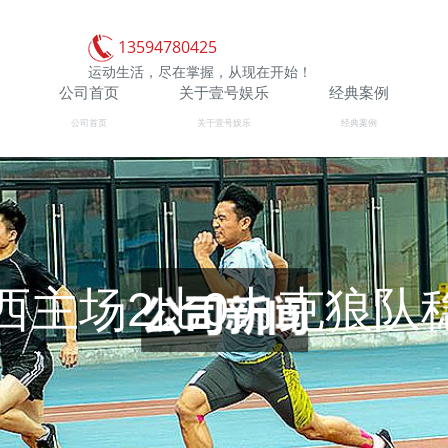
13594780425
运动生活，尽在掌握，从现在开始！
公司首页
关于壹号娱乐
经典案例
公司首页
关于壹号娱乐
经典案例
西主场2比0力克狼队