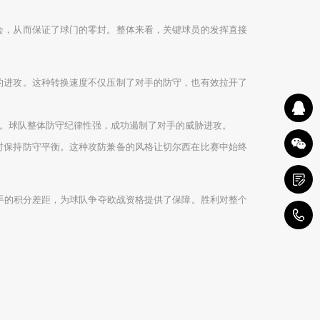
会，从而保证了球门的零封。整体来看，关键球员的发挥直接
的进攻。这种转换速度不仅压制了对手的防守，也有效拉开了
。球队整体防守纪律性强，成功遏制了对手的威胁进攻。
时保持防守平衡。这种攻防兼备的风格让切尔西在比赛中始终
手的积分差距，为球队争夺欧战资格提供了保障。胜利对整个
1