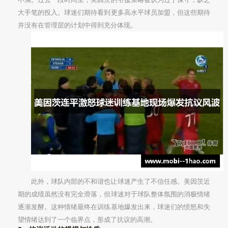
大手笔的投入。球迷们期待看到更多高水平球员加盟，但这些期待
并没有在管理层的计划中得到充分体现。
此外，球队内部的不和谐也让球迷产生了不信任感。美因茨近
期的成绩虽然没有完全滑落，但球迷对于球队整体氛围的消极情绪
逐渐发酵。这种情绪最终在训练基地爆发出来，球迷们的愤怒和失
望情绪达到了一个临界点，形成了抗议的高潮。