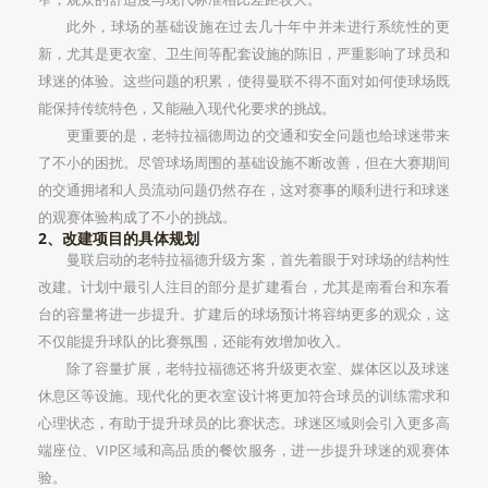
此外，球场的基础设施在过去几十年中并未进行系统性的更
新，尤其是更衣室、卫生间等配套设施的陈旧，严重影响了球员和
球迷的体验。这些问题的积累，使得曼联不得不面对如何使球场既
能保持传统特色，又能融入现代化要求的挑战。
更重要的是，老特拉福德周边的交通和安全问题也给球迷带来
了不小的困扰。尽管球场周围的基础设施不断改善，但在大赛期间
的交通拥堵和人员流动问题仍然存在，这对赛事的顺利进行和球迷
的观赛体验构成了不小的挑战。
2、改建项目的具体规划
曼联启动的老特拉福德升级方案，首先着眼于对球场的结构性
改建。计划中最引人注目的部分是扩建看台，尤其是南看台和东看
台的容量将进一步提升。扩建后的球场预计将容纳更多的观众，这
不仅能提升球队的比赛氛围，还能有效增加收入。
除了容量扩展，老特拉福德还将升级更衣室、媒体区以及球迷
休息区等设施。现代化的更衣室设计将更加符合球员的训练需求和
心理状态，有助于提升球员的比赛状态。球迷区域则会引入更多高
端座位、VIP区域和高品质的餐饮服务，进一步提升球迷的观赛体
验。