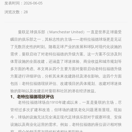
发表时间：2026-06-05
浏览次数：28
曼联足球俱乐部（Manchester United）一直是世界足球最受
瞩目的俱乐部之一，其标志性的主场——老特拉福德球场更是见证
了无数历史性的时刻。随着足球产业的发展和球队对现代化设施的
需求，曼联启动了对老特拉福德的升级方案。这一方案不仅涉及到
体育设施的全面改建，还涵盖了球迷体验、商业收益和城市规划等
多方面的考虑。本文将从四个主要方面对曼联启动老特拉福德升级
方案进行详细评估，分析其未来改建路径及潜在影响。这四个方面
包括：老特拉福德现状评估、改建项目的具体规划、改建对球迷体
验的影响以及改建后对曼联和社区的潜在经济效益。
1、老特拉福德现状评估
老特拉福德球场自1910年建成以来，一直是曼联的主场，尽
管经过多次扩建和改造，但球场的建筑老化问题逐渐显现。现如
今，球场的设施无法完全满足现代足球俱乐部对于观赛环境、安保
设施以及商业化运营的需求。例如，老特拉福德的座位设计相对狭
窄，观众的舒适度与现代标准相比差距较大。