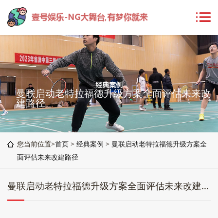
曼联启动老特拉福德升级方案全面评估未来改
建路径
您当前位置>
首页
>
经典案例
>
曼联启动老特拉福德升级方案全
面评估未来改建路径
曼联启动老特拉福德升级方案全面评估未来改建路径