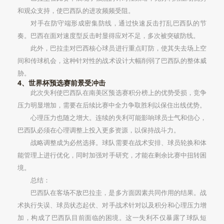
和观众支持，使巴西队的进攻频频受阻。
对手在防守端形成密集防线，通过快速反击打乱巴西队的节
奏。巴西在面对速度型反击时显得应对不足，多次被突破防线。
此外，巴拉圭对巴西核心球员进行重点盯防，使其失去场上空
间和传球机会，这种针对性的战术设计大幅削弱了巴西队的整体威
胁。
4、世界杯预选赛前景受冲击
此次失利使巴西队在南美区预选赛积分榜上的优势受损，竞争
压力明显增加，需要在后续比赛中全力争取胜利以保住出线优势。
心理压力也随之增大。连续的失利可能影响球员士气和信心，
巴西队必须在心理调整上投入更多资源，以保持战斗力。
战略调整成为必然选择。球队需要在战术安排、球员轮换和体
能管理上进行优化，同时加强对手研究，才能在剩余比赛中扭转困
境。
总结：
巴西队在客场不敌巴拉圭，是多方面因素共同作用的结果。战
术执行失误、球员状态起伏、对手战术针对以及积分和心理压力增
加，构成了巴西队目前面临的困境。这一失利不仅暴露了球队短