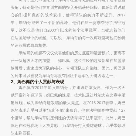
头角，特别是他们在青训方面的投入开始获得回报。俱乐部通过精
心的引援和良好的战术安排，使得球队的实力不断提升。2017
年，摩纳哥迎来了一个新的高峰，他们在那一赛季夺得了法甲冠
军，这不仅是他们自2000年以来的首个法甲冠军，也标志着他们
在法国足球中的崛起。可以说，摩纳哥的每一次辉煌都与他们独特
的运营模式息息相关。
摩纳哥的崛起不仅仅依靠他们的历史底蕴和运营模式，更离不
开一位超级天才的加盟——姆巴佩。这位年轻的超级新星在加盟摩
纳哥后，迅速成为球队的核心，带领球队走向巅峰。因此，姆巴佩
的到来可以被视为摩纳哥再度夺回法甲冠军的关键因素之一。
2、姆巴佩的个人贡献与表现
姆巴佩在2015年加入摩纳哥，并迅速崭露头角。作为一名天
赋异禀的年轻球员，姆巴佩的速度、技术以及进球能力在比赛中屡
屡展现，成为摩纳哥进攻端的最大亮点。在2016-2017赛季，姆巴
佩的表现几乎可以用“无所不能”来形容。他在法甲联赛中贡献了27
个进球，帮助摩纳哥以压倒性的优势夺得了法甲冠军。此外，姆巴
佩还在欧冠赛场上大放异彩，为摩纳哥打入关键进球，几乎带领球
队走到四强。