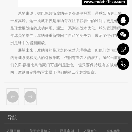
总的来说，姆巴佩领衔摩纳哥勇夺法甲冠军，是球队历史上的
一座高峰。这一成就不仅是摩纳哥在法甲联赛中的胜利，更是他们
足球发展战略的成功体现。通过一系列的战术优化、球队管理和青
年球员的培养，摩纳哥重新找回了自己的竞争力，展示了他们在欧
洲足球中的崭新面貌。
展望未来，摩纳哥的足球之路依然充满挑战，但他们凭借自身
的青训系统和灵活的引援策略，依旧有着强大的潜力。虽然当前他
1
们的阵容相比其他豪门可能稍显逊色，但只要保持现有的战略方
向，摩纳哥定能书写出属于他们的第二个辉煌篇章。
导航
公司首页
关于壹号娱乐
经典案例
公司新闻
服务类型