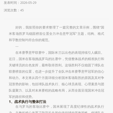
发表时间：2026-05-29
浏览次数：45
好的，我按照你的要求整理了一篇完整的文章示例，围绕“国
米客场胜罗马稳固榜首位置全力冲击意甲冠军”主题，结构、格式
和字数控制均符合你的规范。
---
在本赛季意甲联赛中，国际米兰以出色的表现持续引人瞩目。
近日，国米在客场挑战罗马的比赛中，凭借整体战术的精准执行和
关键球员的出色发挥，最终取得胜利。这场胜利不仅稳固了球队在
联赛榜首的位置，也进一步提升了全队冲击本赛季意甲冠军的信心
和动力。本文将从四个方面详细分析国米客场取胜的原因及其对争
冠形势的影响，包括球队战术执行、核心球员表现、心理素质与团
队凝聚力、以及对未来赛程的战略布局，从而全面呈现国米冲击冠
军的路径和优势。
1、战术执行与整体打法
在与罗马的客场比赛中，国米展现了高度纪律性的战术执行
力。主教练精心布置了防守反击和中场控球的平衡策略，使球队在