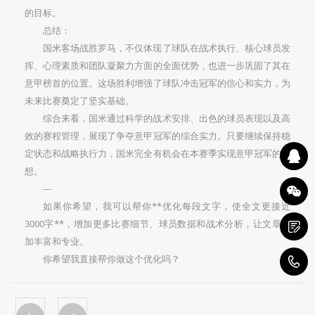
的目标。
总结：
国米客场战胜罗马，不仅体现了球队在战术执行、核心球员发
挥、心理素质和团队凝聚力方面的全面优势，也进一步巩固了其在
意甲榜首的位置。这场胜利增强了球队冲击冠军的信心和实力，为
未来比赛奠定了坚实基础。
综合来看，国米通过科学的战术安排、出色的球员表现以及高
效的赛程管理，展现了争夺意甲冠军的综合实力。只要继续保持稳
定状态和战略执行力，国米完全有机会在本赛季实现意甲冠军的梦
想。
---
如果你希望，我可以帮你**优化每段文字，使全文更接近
3000字**，增加更多比赛细节、球员数据和战术分析，让文章更
加丰富和专业。
你希望我直接帮你做这个优化吗？
1