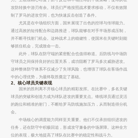
攻防转换中游刃有余。球员们严格按照战术要求移动，不仅有效限
制了罗马的进攻空间，也为快速反击创造了条件。
尤其是在中场组织方面，国米展现了出色的控球与传球能力。
通过高效的短传配合和边路推进，球队能够在对手半场形成压制，
并不断寻找射门机会。这种战术上的稳健性，使国米在关键时刻能
够抓住机会，完成致命一击。
此外，球队在防守端的紧密配合也值得称道。后防线与中场防
守球员之间保持良好的位置关系，成功阻断了罗马多次威胁进攻。
这种整体防守体系不仅减少了失球风险，也增强了球队在客场作战
中的心理优势，为最终取胜奠定了基础。
2、核心球员关键表现
国米的胜利离不开核心球员的精彩发挥。在比赛中，多名关键
球员的突破和创造力成为球队进攻的重要支点。锋线球员通过灵活
的跑位和精准的射门，不断给罗马防线施加压力，从而制造得分机
会。
中场核心的调度能力同样至关重要。他们不仅承担组织进攻的
任务，还在防守中积极回追，形成攻守兼备的中场屏障。这种全方
位的表现，极大地提高了球队在比赛中的稳定性和战斗力。