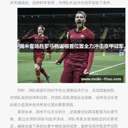
对关键战役。这种科学管理，为球队长远冲击冠军创造了条件。
同时，球队根据不同对手特点调整战术打法，实现因敌制胜。
对弱队保持控球和压制，对强队采取谨慎反击策略，这种灵活应变
的能力是国米保持榜首位置的重要原因。
展望未来，国米不仅关注积分，还着重优化阵容配置与比赛节
奏。通过合理的训练与战术演练，球队将逐步形成稳定的比赛状
态，确保在接下来的比赛中继续保持优势，最终实现夺取意甲冠军