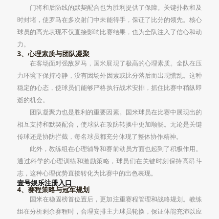
门将和后防线的默契配合也为胜利提供了保障。关键扑救和及
时封堵，使罗马在多次射门中未能得手，保证了比分的领先。核心
球员的高光表现不仅直接影响比赛结果，也为全队注入了信心和动
力。
3、心理素质与团队凝聚
在客场面对强敌罗马，国米展现了极高的心理素质。全队在压
力环境下保持冷静，没有因场外因素或比分落后而出现慌乱。这种
稳定的心态，使球员们能够严格执行战术安排，抓住比赛中稍纵即
逝的机会。
团队凝聚力也是胜利的重要因素。国米球员在比赛中展现出的
相互支持和默契配合，使球队在攻防转换中更加顺畅。无论是关键
传球还是协防拦截，每名球员都充分体现了整体协作精神。
此外，教练组在心理辅导和赛前动员方面也起到了积极作用。
通过科学的心理训练和激励策略，球员们在关键时刻保持高昂斗
志，这种心理优势直接转化为比赛中的出色表现。
壹号娱乐注册入口
4、赛程策略与冠军规划
国米在稳固榜首位置后，更加注重赛程管理和战略规划。教练
组在分析剩余赛程时，合理安排主力球员轮换，保证体能充沛以应