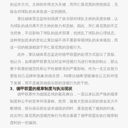
的运作方式。主帅的作用尤为关键，而拜仁慕尼黑的突然插足，无
疑会对球队的未来造成一定的困扰。
莱比锡体育总监特别强调了俱乐部对球队主帅的高度依赖，认
为球队的成功离不开主帅的努力和贡献。因此，拜仁慕尼黑的不正
当挖角，不仅影响了球队的战术部署，也扰乱了球队的心理状态。
这种突如其来的变化让莱比锡不得不重新审视球队的未来规划，而
这一切的根源都源于拜仁慕尼黑的违规行为。
此外，莱比锡体育总监还对德甲联盟的处理方式提出了质疑。
他认为，如果德甲联赛无法对这种违规行为进行有效的制止，那么
整个联赛的规范性和公平性都将受到严重影响。作为一支正在努力
塑造自己品牌和形象的俱乐部，RB莱比锡希望能够在公正的环境
下发展，而不是被其他俱乐部的违规行为所干扰。
3、德甲联盟的规章制度与执法现状
德甲联赛作为德国足球的最高舞台，一直以来以其严格的规章
制度和公平的竞争环境著称。然而，随着大型俱乐部的资金实力不
断增强，部分俱乐部在追求成绩的同时，逐渐忽视了规则的约束。
此次拜仁慕尼黑的违规挖角行为再次暴露了德甲联盟在执行规章制
度时的一些漏洞。