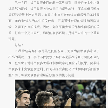
另一方面，德甲联赛也面临着一系列机遇。随着近年来中小型
俱乐部的崛起，德甲联赛的整体竞争力得到增强，而这些俱乐部在
管理和运营上较为灵活，有望在未来打破传统大俱乐部的垄断局
面。RB莱比锡作为其中的佼佼者，正是通过合理的管理和团队建
设，取得了如今的成绩。因此，如何平衡大俱乐部和小俱乐部的关
系，打造一个更加公平、透明的联赛环境，是德甲未来的一个重要
课题。
总结：
RB莱比锡与拜仁慕尼黑之间的纷争，无疑为德甲联赛带来了
不小的震动。这一事件不仅揭示了拜仁慕尼黑在挖角方面的不当行
为，也引发了对德甲联赛管理机制和规章制度的深刻反思。随着德
甲联赛未来竞争愈发激烈，如何确保联赛的公平性和各俱乐部的利
益平衡，将成为联赛管理层必须解决的核心问题。