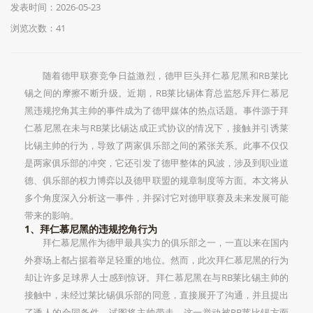
发表时间：2026-05-23
浏览次数：41
随着德甲联赛竞争日益激烈，德甲巨头拜仁慕尼黑和RB莱比
锡之间的摩擦不断升级。近期，RB莱比锡体育总监怒斥拜仁慕尼
黑违规挖角其主帅的事件成为了德甲媒体的热点话题。事件源于拜
仁慕尼黑在未与RB莱比锡达成正式协议的情况下，接触并引诱莱
比锡主帅的行为，导致了两家俱乐部之间的紧张关系。此事不仅仅
是两家俱乐部的冲突，它还引发了德甲整体的风波，涉及到职业道
德、俱乐部的权力博弈以及德甲联盟的规章制度等方面。本文将从
多个角度深入分析这一事件，并探讨它对德甲联赛及未来发展可能
带来的影响。
1、拜仁慕尼黑的违规挖角行为
拜仁慕尼黑作为德甲最具实力的俱乐部之一，一直以来在国内
外赛场上都占据着举足轻重的地位。然而，此次拜仁慕尼黑的行为
却让许多足球界人士感到惊讶。拜仁慕尼黑在与RB莱比锡主帅的
接触中，未经过莱比锡俱乐部的同意，直接展开了沟通，并且提出
了诱人的合同条件，试图将主帅带走。这一举动被RB莱比锡方面