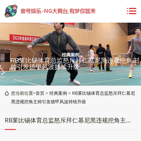
RB莱比锡体育总监怒斥拜仁慕尼黑违规挖角主
帅引发德甲风波持续升级
您当前位置>
首页
>
经典案例
>
RB莱比锡体育总监怒斥拜仁慕尼
黑违规挖角主帅引发德甲风波持续升级
RB莱比锡体育总监怒斥拜仁慕尼黑违规挖角主帅引发德甲风波持续升级