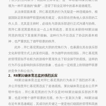
视为一种不道德的“偷袭”，违背了职业足球中的基本道德规范。
从法律层面来看，拜仁慕尼黑的行为无疑是一种违规操作。根
据国际足联和德甲联盟的相关规定，俱乐部在挖角他人俱乐部的工
作人员，尤其是主帅时，必须先与原俱乐部进行正式沟通与协商。
而拜仁慕尼黑显然在这一点上有所疏忽，甚至在未获得RB莱比锡
同意的情况下直接展开接触。这种行为不仅违反了协议的基本精
神，也严重扰乱了德甲联赛的秩序。
此外，拜仁慕尼黑如此大胆的挖角行为，也暴露出其在俱乐部
文化和管理方式上的某些问题。作为德甲的传统强队，拜仁慕尼黑
的管理层似乎在权力的游戏中逐渐失去了职业操守的底线。这样的
行为不仅会影响到俱乐部的形象，也会在一定程度上削弱德甲联赛
的竞争力和公信力。
2、RB莱比锡体育总监的强烈反应
RB莱比锡体育总监对拜仁慕尼黑的行为表示了强烈的不满，
并公开指责拜仁慕尼黑违反了道德底线。莱比锡体育总监在公开声
明中指出，拜仁慕尼黑的行为不仅是对RB莱比锡俱乐部的不尊
重，也是对整个德甲联赛的无视。作为一支新兴力量，RB莱比锡
在近年来迅速崛起，其成功的关键之一便是他们稳固的管理和高效