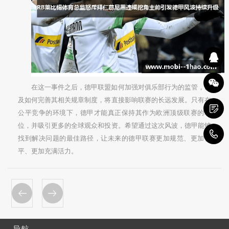
在这一事件之后，德甲联盟如何加强对俱乐部行为的监管，以
及如何完善其相关规章制度，将直接影响联赛的长远发展。只有在
公平竞争的环境下，德甲才能真正保持其作为欧洲顶级联赛的地
位，并吸引更多的全球观众和投资。希望通过这次风波，德甲能够
1
找到解决问题的最佳路径，让未来的德甲联赛更加规范、更加公
平、更加充满活力。
导航