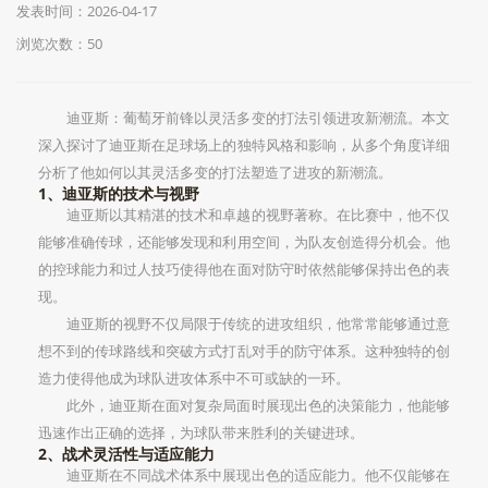
发表时间：2026-04-17
浏览次数：50
迪亚斯：葡萄牙前锋以灵活多变的打法引领进攻新潮流。本文
深入探讨了迪亚斯在足球场上的独特风格和影响，从多个角度详细
分析了他如何以其灵活多变的打法塑造了进攻的新潮流。
1、迪亚斯的技术与视野
迪亚斯以其精湛的技术和卓越的视野著称。在比赛中，他不仅
能够准确传球，还能够发现和利用空间，为队友创造得分机会。他
的控球能力和过人技巧使得他在面对防守时依然能够保持出色的表
现。
迪亚斯的视野不仅局限于传统的进攻组织，他常常能够通过意
想不到的传球路线和突破方式打乱对手的防守体系。这种独特的创
造力使得他成为球队进攻体系中不可或缺的一环。
此外，迪亚斯在面对复杂局面时展现出色的决策能力，他能够
迅速作出正确的选择，为球队带来胜利的关键进球。
2、战术灵活性与适应能力
迪亚斯在不同战术体系中展现出色的适应能力。他不仅能够在