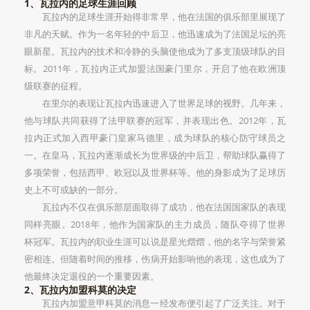
1、瓦拉内的足球生涯回顾
瓦拉内的足球生涯开始得非常早，他在法国的俱乐部里展现了
非凡的天赋。作为一名年轻的中后卫，他迅速成为了法国足坛的亮
眼新星。瓦拉内的技术和冷静的头脑使他成为了多支顶级球队的目
标。2011年，瓦拉内正式加盟法国豪门里尔，开启了他在欧洲顶
级联赛的征程。
在里尔的表现让瓦拉内迅速进入了世界足球的视野。几年来，
他与球队共同获得了法甲联赛的冠军，并表现出色。2012年，瓦
拉内正式加入西甲豪门皇家马德里，成为球队的核心防守球员之
一。在皇马，瓦拉内逐渐成长为世界级的中后卫，帮助球队赢得了
多项荣誉，包括西甲、欧冠以及世界杯等。他的身影成为了足球历
史上不可或缺的一部分。
瓦拉内不仅在俱乐部层面取得了成功，他在法国国家队的表现
同样亮眼。2018年，他作为国家队的主力成员，随队夺得了世界
杯冠军。瓦拉内的职业生涯可以说是星光熠熠，他的名字与荣誉紧
密相连。但随着时间的推移，伤病开始影响他的表现，这也成为了
他最终决定退役的一个重要因素。
2、瓦拉内加盟科莫的决定
瓦拉内加盟意甲科莫的消息一经发布便引起了广泛关注。对于