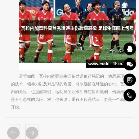
尽管如此，瓦拉内的职业生涯依然是值得铭记的，他所展现出
的技术、领导力以及对足球的热爱，将永远留在球迷的心中。瓦拉
内的退役，也提醒我们，运动员的职业生涯短暂而脆弱，伤病始终
1
是不可忽视的风险。对于他来说，退役不仅是结束，更是一个新的
开始。