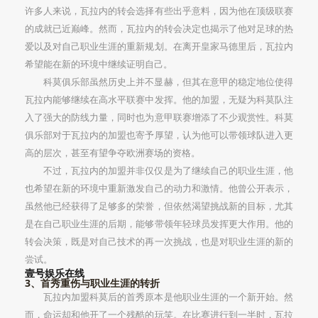
许多人来说，瓦拉内的转会选择有些出乎意料，因为他在顶级联赛
的成就已近巅峰。然而，瓦拉内的转会决定也揭示了他对足球的热
爱以及对自己职业生涯的重新规划。在离开皇家马德里后，瓦拉内
希望能在新的环境中继续证明自己。
科莫俱乐部虽然历史上并不显赫，但其在意甲的稳定地位使得
瓦拉内能够继续在高水平联赛中发挥。他的加盟，无疑为科莫队注
入了强大的防线力量，同时也为意甲联赛增添了不少观赏性。科莫
俱乐部对于瓦拉内的加盟也寄予厚望，认为他可以带领球队进入更
高的层次，甚至有望争夺欧洲赛场的资格。
不过，瓦拉内的加盟并非仅仅是为了继续自己的职业生涯，他
也希望在新的环境中重新激发自己的动力和激情。他曾公开表示，
虽然他已经获得了足够多的荣誉，但依然渴望挑战新的目标，尤其
是在自己职业生涯的后期，能够带领年轻球员发挥更大作用。他的
转会决策，既是对自己技术的再一次挑战，也是对职业生涯的新的
尝试。
壹号娱乐在线
3、首秀重伤与职业生涯的转折
瓦拉内加盟科莫后的首秀原本是他职业生涯的一个新开始。然
而，命运却和他开了一个残酷的玩笑。在比赛进行到一半时，瓦拉