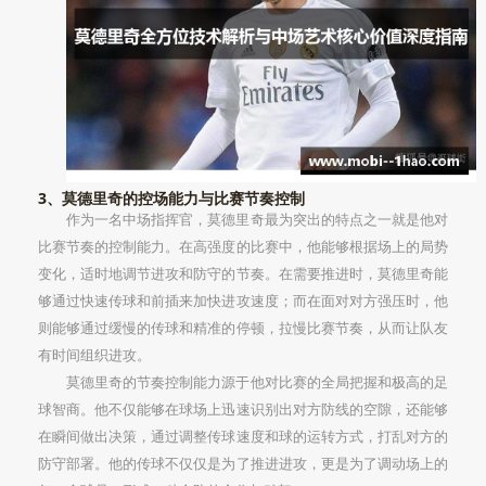
3、莫德里奇的控场能力与比赛节奏控制
作为一名中场指挥官，莫德里奇最为突出的特点之一就是他对
比赛节奏的控制能力。在高强度的比赛中，他能够根据场上的局势
变化，适时地调节进攻和防守的节奏。在需要推进时，莫德里奇能
够通过快速传球和前插来加快进攻速度；而在面对对方强压时，他
则能够通过缓慢的传球和精准的停顿，拉慢比赛节奏，从而让队友
有时间组织进攻。
莫德里奇的节奏控制能力源于他对比赛的全局把握和极高的足
球智商。他不仅能够在球场上迅速识别出对方防线的空隙，还能够
在瞬间做出决策，通过调整传球速度和球的运转方式，打乱对方的
防守部署。他的传球不仅仅是为了推进进攻，更是为了调动场上的