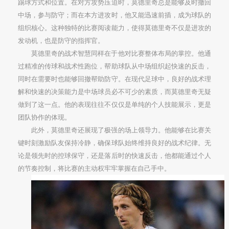
踢球方式和位置。在对方攻势压迫时，莫德里奇总是能够及时撤回
中场，参与防守；而在本方进攻时，他又能迅速前插，成为球队的
组织核心。这种独特的比赛阅读能力，使得莫德里奇不仅是进攻的
发动机，也是防守的指挥官。
莫德里奇的战术智慧同样在于他对比赛整体布局的掌控。他通
过精准的传球和战术性跑位，帮助球队从中场组织起快速的反击，
同时在需要时也能够回撤帮助防守。在现代足球中，良好的战术理
解和快速的决策能力是中场球员必不可少的素质，而莫德里奇无疑
做到了这一点。他的表现往往不仅仅是单纯的个人技能展示，更是
团队协作的体现。
此外，莫德里奇还展现了极强的场上领导力。他能够在比赛关
键时刻激励队友保持冷静，确保球队始终维持良好的战术纪律。无
论是领先时的控球保守，还是落后时的快速反击，他都能通过个人
的节奏控制，将比赛的主动权牢牢掌握在自己手中。