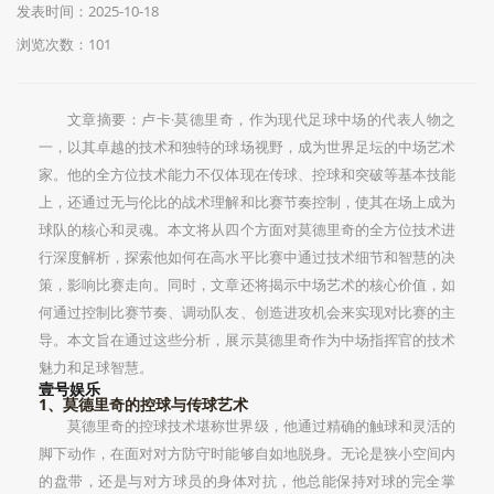
发表时间：2025-10-18
浏览次数：101
文章摘要：卢卡·莫德里奇，作为现代足球中场的代表人物之
一，以其卓越的技术和独特的球场视野，成为世界足坛的中场艺术
家。他的全方位技术能力不仅体现在传球、控球和突破等基本技能
上，还通过无与伦比的战术理解和比赛节奏控制，使其在场上成为
球队的核心和灵魂。本文将从四个方面对莫德里奇的全方位技术进
行深度解析，探索他如何在高水平比赛中通过技术细节和智慧的决
策，影响比赛走向。同时，文章还将揭示中场艺术的核心价值，如
何通过控制比赛节奏、调动队友、创造进攻机会来实现对比赛的主
导。本文旨在通过这些分析，展示莫德里奇作为中场指挥官的技术
魅力和足球智慧。
壹号娱乐
1、莫德里奇的控球与传球艺术
莫德里奇的控球技术堪称世界级，他通过精确的触球和灵活的
脚下动作，在面对对方防守时能够自如地脱身。无论是狭小空间内
的盘带，还是与对方球员的身体对抗，他总能保持对球的完全掌