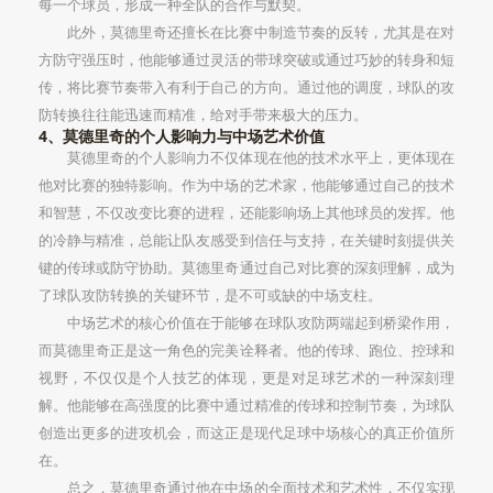
每一个球员，形成一种全队的合作与默契。
此外，莫德里奇还擅长在比赛中制造节奏的反转，尤其是在对
方防守强压时，他能够通过灵活的带球突破或通过巧妙的转身和短
传，将比赛节奏带入有利于自己的方向。通过他的调度，球队的攻
防转换往往能迅速而精准，给对手带来极大的压力。
4、莫德里奇的个人影响力与中场艺术价值
莫德里奇的个人影响力不仅体现在他的技术水平上，更体现在
他对比赛的独特影响。作为中场的艺术家，他能够通过自己的技术
和智慧，不仅改变比赛的进程，还能影响场上其他球员的发挥。他
的冷静与精准，总能让队友感受到信任与支持，在关键时刻提供关
键的传球或防守协助。莫德里奇通过自己对比赛的深刻理解，成为
了球队攻防转换的关键环节，是不可或缺的中场支柱。
中场艺术的核心价值在于能够在球队攻防两端起到桥梁作用，
而莫德里奇正是这一角色的完美诠释者。他的传球、跑位、控球和
视野，不仅仅是个人技艺的体现，更是对足球艺术的一种深刻理
解。他能够在高强度的比赛中通过精准的传球和控制节奏，为球队
创造出更多的进攻机会，而这正是现代足球中场核心的真正价值所
在。
总之，莫德里奇通过他在中场的全面技术和艺术性，不仅实现