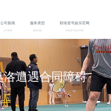
公司新闻
服务类型
联络壹号娱乐官网
公司新闻
服务类型
联络壹号娱乐官网
奥洛遭遇合同障碍