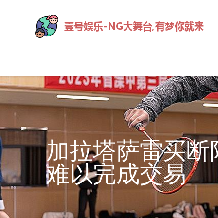
加拉塔萨雷买断
难以完成交易