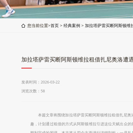
您当前位置>
首页
>
经典案例
>
加拉塔萨雷买断阿斯顿维
加拉塔萨雷买断阿斯顿维拉租借扎尼奥洛遭
发表时间：2026-03-22
浏览次数：58
本篇文章将围绕加拉塔萨雷买断阿斯顿维拉租借扎尼奥
趣，计划通过租借的方式从阿斯顿维拉引进这位天赋出众的
顺利完成的困境。本文将从四个方面进行详细剖析：一是扎