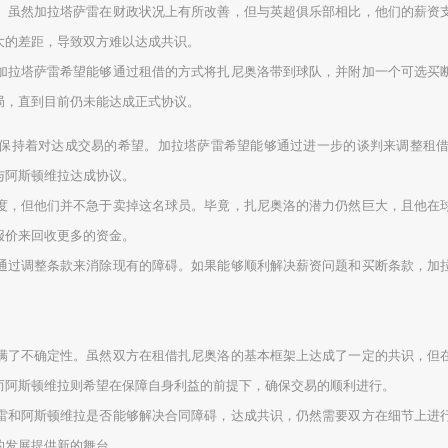
。虽然加拉塔萨雷在财政状况上有所改善，但与英超俱乐部相比，他们的薪资
大的差距，导致双方难以达成共识。
加拉塔萨雷希望能够通过租借的方式将扎尼奥洛带到球队，并附加一个可选买
局，直到目前仍未能达成正式协议。
保持着对达成交易的希望。加拉塔萨雷希望能够通过进一步的谈判来调整租
与阿斯顿维拉达成协议。
度，但他们并不急于卖掉这名球员。毕竟，扎尼奥洛的潜力仍然巨大，且他在
报价来回收更多的资金。
通过调整条款来消除现有的障碍。如果能够顺利解决薪资问题和买断条款，加
满了不确定性。虽然双方在租借扎尼奥洛的基本框架上达成了一定的共识，但
而阿斯顿维拉则希望在保障自身利益的前提下，确保交易的顺利进行。
雷和阿斯顿维拉是否能够解决合同障碍，达成共识，仍然需要双方在细节上进
的发展提供新的舞台。