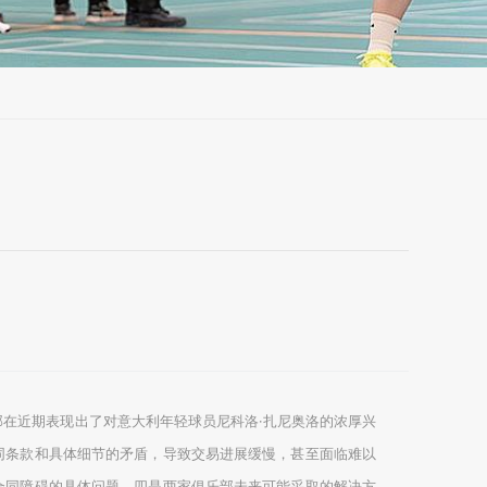
在近期表现出了对意大利年轻球员尼科洛·扎尼奥洛的浓厚兴
同条款和具体细节的矛盾，导致交易进展缓慢，甚至面临难以
合同障碍的具体问题，四是两家俱乐部未来可能采取的解决方