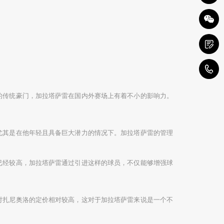
1
的传统豪门，加拉塔萨雷在国内外赛场上有着不小的影响力。
尤其是在他年轻且具备巨大潜力的情况下。加拉塔萨雷的管理
已经较高，加拉塔萨雷通过引进这样的球员，不仅能够增强球
对扎尼奥洛的定价相对较高，这对于加拉塔萨雷来说是一个不