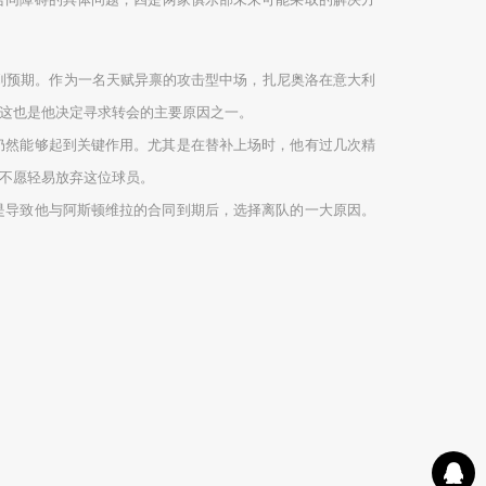
到预期。作为一名天赋异禀的攻击型中场，扎尼奥洛在意大利
这也是他决定寻求转会的主要原因之一。
仍然能够起到关键作用。尤其是在替补上场时，他有过几次精
不愿轻易放弃这位球员。
是导致他与阿斯顿维拉的合同到期后，选择离队的一大原因。