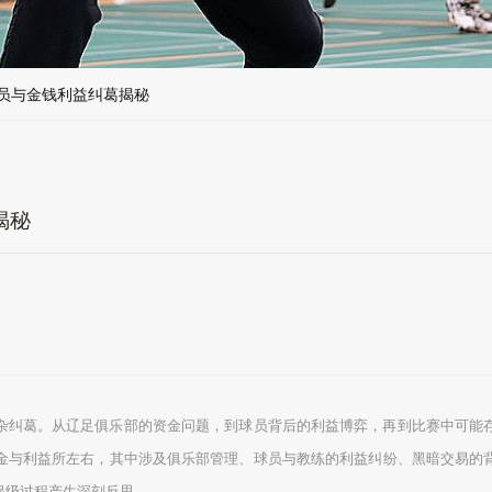
球员与金钱利益纠葛揭秘
揭秘
杂纠葛。从辽足俱乐部的资金问题，到球员背后的利益博弈，再到比赛中可能
金与利益所左右，其中涉及俱乐部管理、球员与教练的利益纠纷、黑暗交易的
保级过程产生深刻反思。