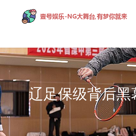
辽足保级背后黑