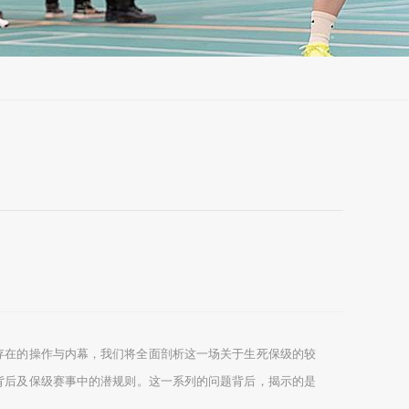
存在的操作与内幕，我们将全面剖析这一场关于生死保级的较
背后及保级赛事中的潜规则。这一系列的问题背后，揭示的是