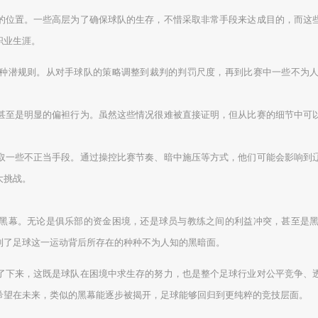
的位置。一些高层为了确保球队的生存，不惜采取非常手段来达成目的，而这
职业生涯。
种潜规则。从对手球队的策略调整到裁判的判罚尺度，再到比赛中一些不为
甚至是明显的偏袒行为。虽然这些情况很难被直接证明，但从比赛的细节中可
取一些不正当手段。通过操控比赛节奏、暗中施压等方式，他们可能会影响到
大挑战。
黑幕。无论是俱乐部的资金困境，还是球员与教练之间的利益冲突，甚至是
到了足球这一运动背后所存在的种种不为人知的黑暗面。
了下来，这既是球队在困境中求生存的努力，也是整个足球行业对公平竞争、
希望在未来，类似的黑幕能逐步被揭开，足球能够回归到更纯粹的竞技层面。