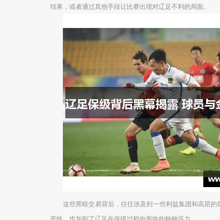
结果，或者通过其他手段让比赛出现对辽足不利的局面。
这些黑暗交易背后，往往涉及到一些利益集团和高层的
平性，也加剧了辽足在保级过程中面临的种种压力。