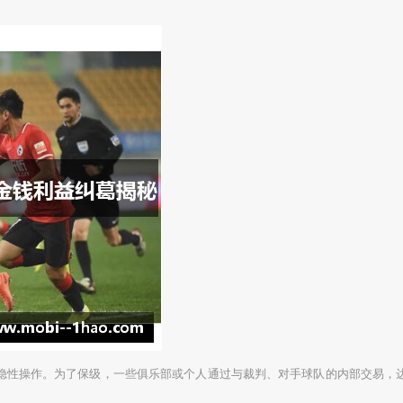
隐性操作。为了保级，一些俱乐部或个人通过与裁判、对手球队的内部交易，