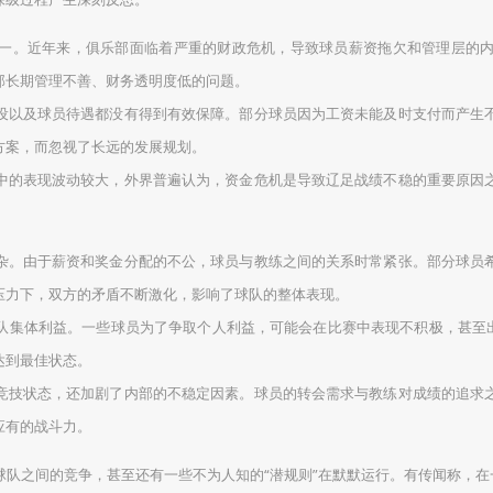
一。近年来，俱乐部面临着严重的财政危机，导致球员薪资拖欠和管理层的
部长期管理不善、财务透明度低的问题。
设以及球员待遇都没有得到有效保障。部分球员因为工资未能及时支付而产生
方案，而忽视了长远的发展规划。
中的表现波动较大，外界普遍认为，资金危机是导致辽足战绩不稳的重要原因
杂。由于薪资和奖金分配的不公，球员与教练之间的关系时常紧张。部分球员
压力下，双方的矛盾不断激化，影响了球队的整体表现。
队集体利益。一些球员为了争取个人利益，可能会在比赛中表现不积极，甚至出
达到最佳状态。
竞技状态，还加剧了内部的不稳定因素。球员的转会需求与教练对成绩的追求
应有的战斗力。
队之间的竞争，甚至还有一些不为人知的“潜规则”在默默运行。有传闻称，在