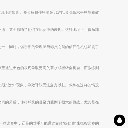
内部矛盾加剧。资金短缺使得俱乐部难以吸引高水平球员和教
不满，甚至影响了他们在比赛中的表现。这种困境下，俱乐部
之一。同时，俱乐部的管理层与球员之间的信任危机也加剧了
希望通过出色的表现争取更高的薪水或者转会机会，而教练则
现“放水”现象，导致球队无法全力以赴。教练在这样的情况
之间的矛盾，使得球队的凝聚力受到了很大的挑战。尤其是在
一些比赛中，辽足的对手可能通过支付“好处费”来操控比赛的