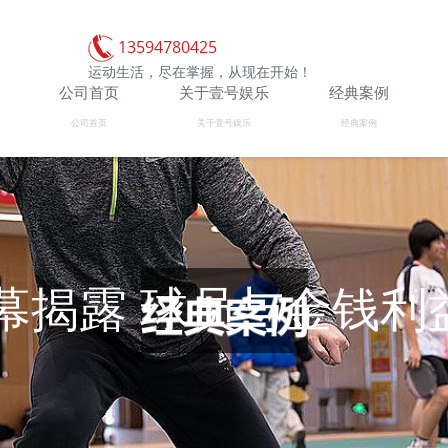
13594780425
运动生活，尽在掌握，从现在开始！
公司首页
关于壹号娱乐
经典案例
公司首页
关于壹号娱乐
经典案例
幕揭露 球员与金钱利