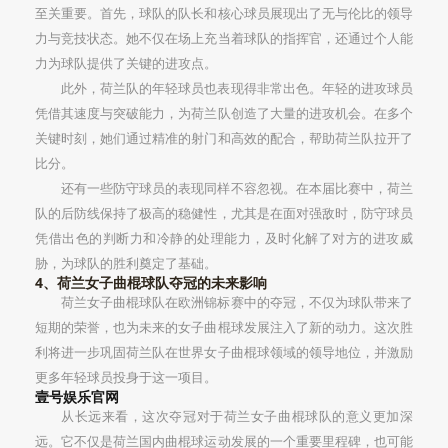
至关重要。首先，球队的队长和核心球员展现出了无与伦比的领导
力与竞技状态。她不仅在场上充当着球队的指挥官，还通过个人能
力为球队提供了关键的进攻点。
此外，荷兰队的年轻球员也表现得非常出色。年轻的进攻球员
凭借其速度与突破能力，为荷兰队创造了大量的进攻机会。在多个
关键时刻，她们通过精准的射门和高效的配合，帮助荷兰队拉开了
比分。
还有一些防守球员的表现同样不容忽视。在本届比赛中，荷兰
队的后防线保持了极高的稳健性，尤其是在面对强敌时，防守球员
凭借出色的判断力和冷静的处理能力，及时化解了对方的进攻威
胁，为球队的胜利奠定了基础。
4、荷兰女子曲棍球队夺冠的未来影响
荷兰女子曲棍球队在欧洲锦标赛中的夺冠，不仅为球队带来了
短期的荣誉，也为未来的女子曲棍球发展注入了新的动力。这次胜
利将进一步巩固荷兰队在世界女子曲棍球领域的领导地位，并激励
更多年轻球员投身于这一项目。
壹号娱乐官网
从长远来看，这次夺冠对于荷兰女子曲棍球队的意义更加深
远。它不仅是荷兰国内曲棍球运动发展的一个重要里程碑，也可能