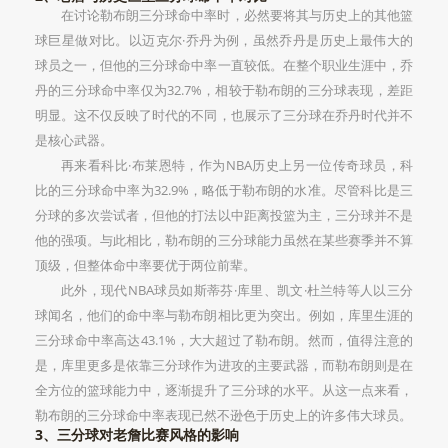
在讨论勒布朗三分球命中率时，必然要将其与历史上的其他篮
球巨星做对比。以迈克尔·乔丹为例，虽然乔丹是历史上最伟大的
球员之一，但他的三分球命中率一直较低。在整个职业生涯中，乔
丹的三分球命中率仅为32.7%，相较于勒布朗的三分球表现，差距
明显。这不仅反映了时代的不同，也展示了三分球在乔丹时代并不
是核心武器。
再来看科比·布莱恩特，作为NBA历史上另一位传奇球员，科
比的三分球命中率为32.9%，略低于勒布朗的水准。尽管科比是三
分球的多次尝试者，但他的打法以中距离投篮为主，三分球并不是
他的强项。与此相比，勒布朗的三分球能力虽然在某些赛季并不算
顶级，但整体命中率要优于两位前辈。
此外，现代NBA球员如斯蒂芬·库里、凯文·杜兰特等人以三分
球闻名，他们的命中率与勒布朗相比更为突出。例如，库里生涯的
三分球命中率高达43.1%，大大超过了勒布朗。然而，值得注意的
是，库里更多是依靠三分球作为进攻的主要武器，而勒布朗则是在
全方位的篮球能力中，逐渐提升了三分球的水平。从这一点来看，
勒布朗的三分球命中率表现已然不逊色于历史上的许多伟大球员。
3、三分球对老詹比赛风格的影响