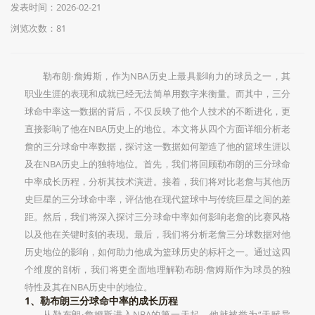
发表时间：2026-02-21
浏览次数：81
勒布朗·詹姆斯，作为NBA历史上最具影响力的球员之一，其
职业生涯的表现和成就已经无法简单用数字来衡量。而其中，三分
球命中率这一数据的背后，不仅反映了他个人技术的不断进化，更
直接影响了他在NBA历史上的地位。本文将从四个方面详细分析老
詹的三分球命中率数据，探讨这一数据如何塑造了他的篮球生涯以
及在NBA历史上的独特地位。首先，我们将回顾勒布朗的三分球命
中率成长历程，分析其技术演进。接着，我们将对比老詹与其他历
史巨星的三分球命中率，评估他在现代篮球中与传统巨星之间的差
距。然后，我们将深入探讨三分球命中率如何影响老詹的比赛风格
以及他在关键时刻的表现。最后，我们将分析老詹三分球数据对他
历史地位的影响，如何助力他成为篮球历史的标杆之一。通过这四
个维度的剖析，我们将更全面地理解勒布朗·詹姆斯作为球员的独
特性及其在NBA历史中的地位。
1、勒布朗三分球命中率的成长历程
从勒布朗·詹姆斯进入NBA的第一天起，他就被誉为“天赋异