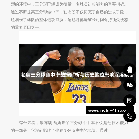
烈的环境中，三分球已经成为衡量一名球员进攻能力的重要指标。
通过不断提高三分球命中率，勒布朗不仅拓宽了自己的进攻手段，
还增强了球队的整体进攻威胁，这也是他能够长时间保持顶尖状态
的重要原因之一。
1
综合来看，勒布朗·詹姆斯的三分球命中率不仅是他技术能力
的一部分，它深刻影响了他在NBA历史中的地位。通过