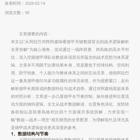
发表时间：2026-02-14
浏览次数：90
文章摘要的内容：
本文以“从阿拉巴对阵阿森纳看德甲关键数据背后的战术逻辑解析
全景拆解”为核心视角，尝试通过一场跨联赛、跨风格的高水平对
抗，深入挖掘德甲球队在数据表现背后所蕴含的战术思想与体系逻
辑。文章并不局限于比赛结果本身，而是聚焦于控球结构、空间利
用、防守转换、个人能力与整体体系之间的互动关系，借助阿拉巴
这一兼具德甲烙印与多功能属性的球员表现，作为观察窗口，反向
解析德甲长期形成的数据特征与战术趋势。通过对阿森纳英超体系
的对照分析，文章进一步凸显德甲在节奏控制、纵向推进和位置流
动方面的独特逻辑。全文从战术数据解读、位置角色演化、攻防转
换机制以及联赛风格对比四个方面展开系统拆解，力求呈现一
幅“数据—战术—理念”相互映照的全景图景，为理解现代足球尤其
是德甲战术逻辑提供更具深度的参考。
1、数据结构与节奏
从阿拉巴对阵阿森纳的比赛数据切入，可以明显发现德甲体系