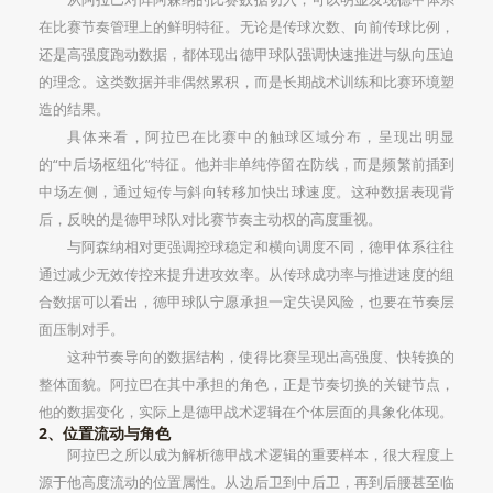
在比赛节奏管理上的鲜明特征。无论是传球次数、向前传球比例，
还是高强度跑动数据，都体现出德甲球队强调快速推进与纵向压迫
的理念。这类数据并非偶然累积，而是长期战术训练和比赛环境塑
造的结果。
具体来看，阿拉巴在比赛中的触球区域分布，呈现出明显
的“中后场枢纽化”特征。他并非单纯停留在防线，而是频繁前插到
中场左侧，通过短传与斜向转移加快出球速度。这种数据表现背
后，反映的是德甲球队对比赛节奏主动权的高度重视。
与阿森纳相对更强调控球稳定和横向调度不同，德甲体系往往
通过减少无效传控来提升进攻效率。从传球成功率与推进速度的组
合数据可以看出，德甲球队宁愿承担一定失误风险，也要在节奏层
面压制对手。
这种节奏导向的数据结构，使得比赛呈现出高强度、快转换的
整体面貌。阿拉巴在其中承担的角色，正是节奏切换的关键节点，
他的数据变化，实际上是德甲战术逻辑在个体层面的具象化体现。
2、位置流动与角色
阿拉巴之所以成为解析德甲战术逻辑的重要样本，很大程度上
源于他高度流动的位置属性。从边后卫到中后卫，再到后腰甚至临