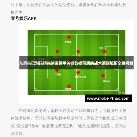
时中场，阿拉巴在比赛中的站位变化，直接体现在热区图和跑动数
据之中。
壹号娱乐APP
在对阵阿森纳时，这种位置流动并非随机行为，而是服务于整
体战术结构。当球队需要加强中场出球时，阿拉巴内收形成三中卫
或“假后腰”结构；当需要拉开宽度时，他又迅速回到边路，提供纵
深支持。