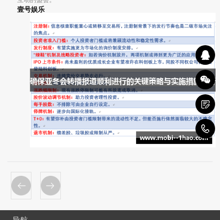
壹号娱乐
1
导航